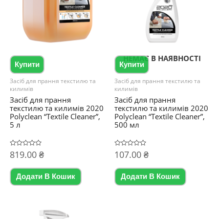
НЕМАЄ В НАЯВНОСТІ
Купити
Купити
Засіб для прання текстилю та
Засіб для прання текстилю та
килимів
килимів
Засіб для прання
Засіб для прання
текстилю та килимів 2020
текстилю та килимів 2020
Polyclean “Textile Cleaner”,
Polyclean “Textile Cleaner”,
5 л
500 мл
Оцінено
819.00
₴
Оцінено
107.00
₴
в
в
0
0
з
з
5
5
Додати В Кошик
Додати В Кошик