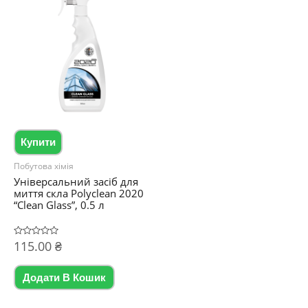
Купити
Побутова хімія
Універсальний засіб для
миття скла Polyclean 2020
“Clean Glass”, 0.5 л
Оцінено
115.00
₴
в
0
з
5
Додати В Кошик