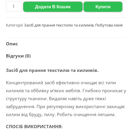
Засіб
Додати В Кошик
Купити
для
прання
Категорії:
Засіб для прання текстилю та килимів
,
Побутова хімія
текстилю
та
Опис
килимів
2020
Відгуки (0)
Polyclean
"Textile
Засіб для прання текстилю та килимів.
Cleaner",
Концентрований засіб ефективно очищає всі типи
1
килимів та оббивку м’яких меблів. Глибоко проникає у
л.
структуру тканини. Видаляє навіть дуже тяжкі
кількість
забруднення. При регулярному використанні захищає
килим від бруду, пилу. Робить очищення легшим.
СПОСІБ ВИКОРИСТАННЯ: