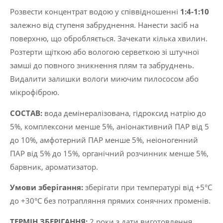
Розвести концентрат водою у співвідношенні
1:4-1:10
залежно від ступеня забруднення. Нанести засіб на
поверхню, що обробляється. Зачекати кілька хвилин.
Розтерти щіткою або вологою серветкою зі штучної
замші до повного зникнення плям та забруднень.
Видалити залишки вологи миючим пилососом або
мікрофіброю.
CОСТАВ:
вода демінералізована, гідроксид натрію до
5%, комплексони менше 5%, аніонактивний ПАР від 5
до 10%, амфотерний ПАР менше 5%, неіоногенний
ПАР від 5% до 15%, органічний розчинник менше 5%,
барвник, ароматизатор.
Умови зберігання:
зберігати при температурі від +5°C
до +30°C без потрапляння прямих сонячних променів.
ТЕРМІН ЗБЕРІГАННЯ:
2 роки з дати виготовлення.