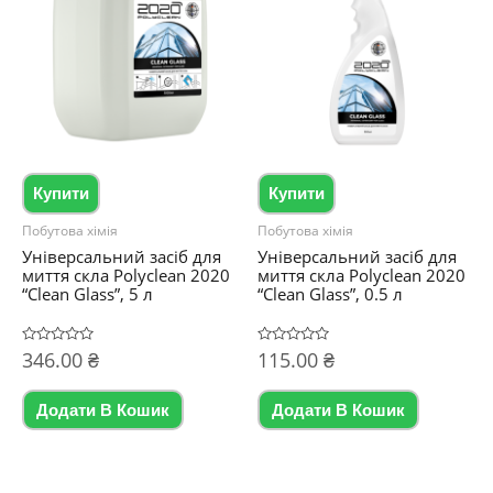
Купити
Купити
Побутова хімія
Побутова хімія
Універсальний засіб для
Універсальний засіб для
миття скла Polyclean 2020
миття скла Polyclean 2020
“Clean Glass”, 5 л
“Clean Glass”, 0.5 л
Оцінено
346.00
₴
Оцінено
115.00
₴
в
в
0
0
з
з
5
5
Додати В Кошик
Додати В Кошик