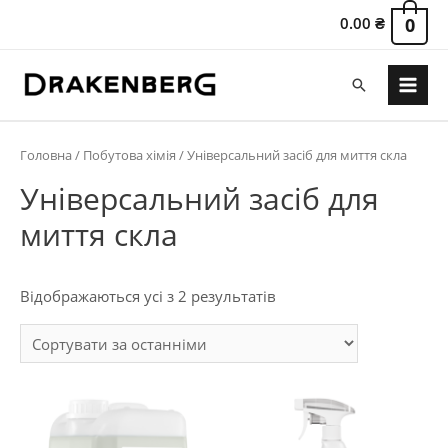
0.00
₴
0
Пошук
Main
Menu
Головна
/
Побутова хімія
/ Універсальний засіб для миття скла
Універсальний засіб для
миття скла
Сортовано
Відображаються усі з 2 результатів
за
останнім