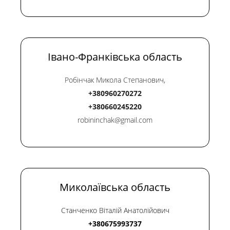
Івано-Франківська область
Робінчак Микола Степанович,
+380960270272
+380660245220
robininchak@gmail.com
Миколаївська область
Станченко Віталій Анатолійович
+380675993737