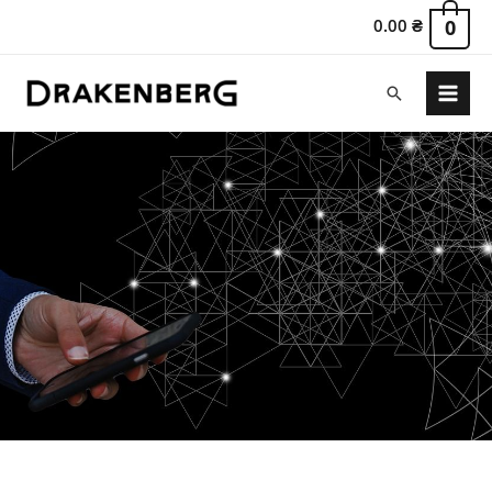
0.00
₴
0