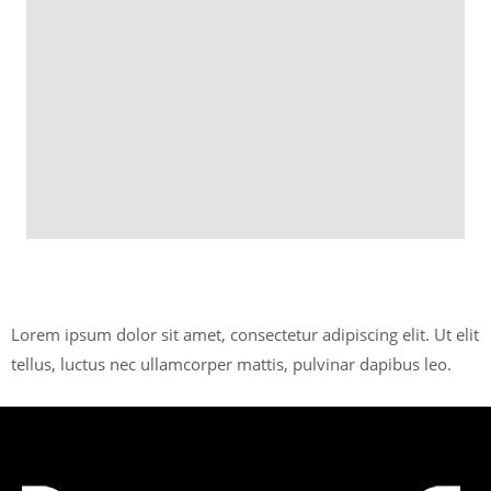
Lorem ipsum dolor sit amet, consectetur adipiscing elit. Ut elit
tellus, luctus nec ullamcorper mattis, pulvinar dapibus leo.