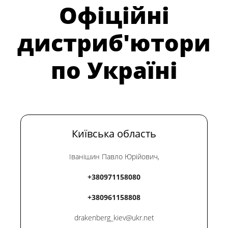
Офіційні
дистриб'ютори
по Україні
Київська область
Іванішин Павло Юрійович,
+380971158080
+380961158808
drakenberg_kiev@ukr.net