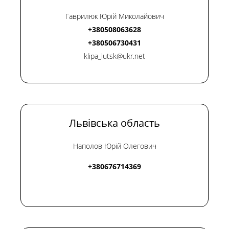
Гаврилюк Юрій Миколайович
+380508063628
+380506730431
klipa_lutsk@ukr.net
Львівська область
Наполов Юрій Олегович
+380676714369