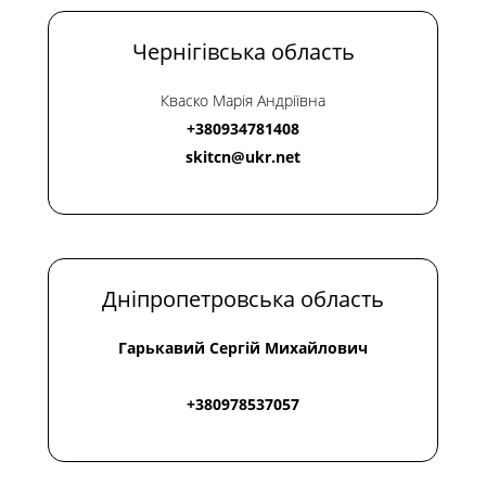
е
н
Чернігівська область
н
я
Кваско Марія Андріївна
*
+380934781408
skitcn@ukr.net
Дніпропетровська область
Гарькавий Сергій Михайлович
+380978537057