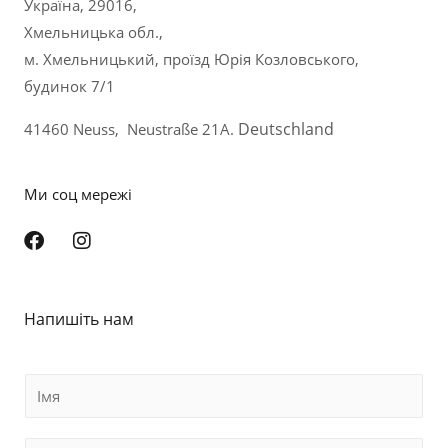
Україна, 29016,
Хмельницька обл.,
м. Хмельницький, проїзд Юрія Козловського,
будинок 7/1
Deutschland
41460 Neuss, Neustraße 21A.
Ми соц мережі
Напишіть нам
В
а
ш