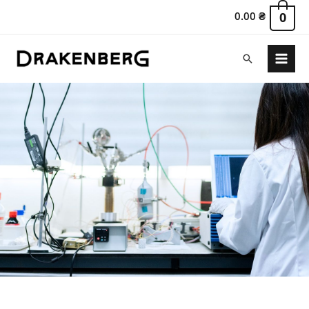
0.00
₴
0