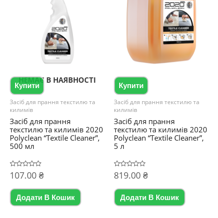
НЕМАЄ В НАЯВНОСТІ
Купити
Купити
Засіб для прання текстилю та
Засіб для прання текстилю та
килимів
килимів
Засіб для прання
Засіб для прання
текстилю та килимів 2020
текстилю та килимів 2020
Polyclean “Textile Cleaner”,
Polyclean “Textile Cleaner”,
500 мл
5 л
Оцінено
107.00
₴
Оцінено
819.00
₴
в
в
0
0
з
з
5
5
Додати В Кошик
Додати В Кошик