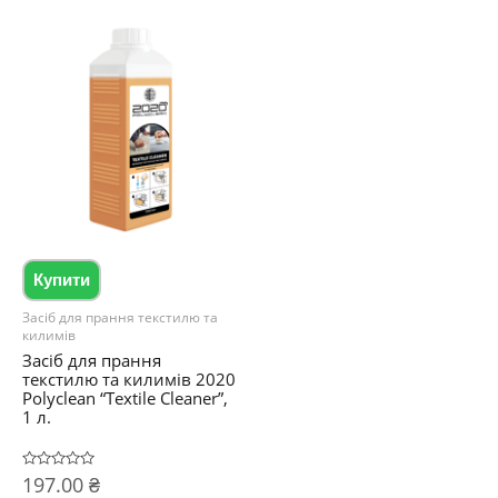
Купити
Засіб для прання текстилю та
килимів
Засіб для прання
текстилю та килимів 2020
Polyclean “Textile Cleaner”,
1 л.
Оцінено
197.00
₴
в