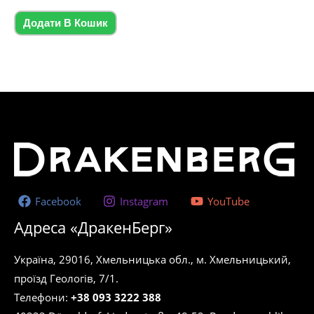
0
з
5
Додати В Кошик
Facebook
Instagram
YouTube
Адреса «ДракенБерг»
Україна, 29016, Хмельницька обл., м. Хмельницький,
проїзд Геологів, 7/1.
Телефони:
+38 093 3222 388