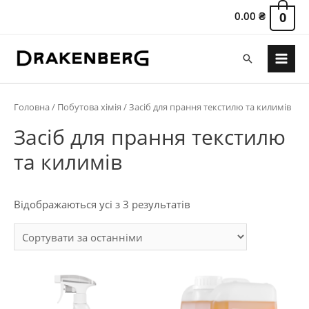
0.00
₴
0
Пошук
Main
Menu
Головна
/
Побутова хімія
/ Засіб для прання текстилю та килимів
Засіб для прання текстилю
та килимів
Сортовано
Відображаються усі з 3 результатів
за
останнім