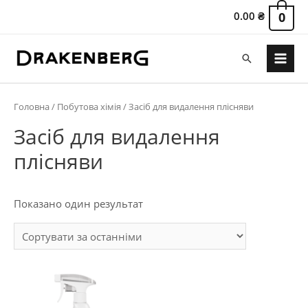
0.00
₴
0
Пошук
Main
Menu
Головна
/
Побутова хімія
/ Засіб для видалення плісняви
Засіб для видалення
плісняви
Показано один результат