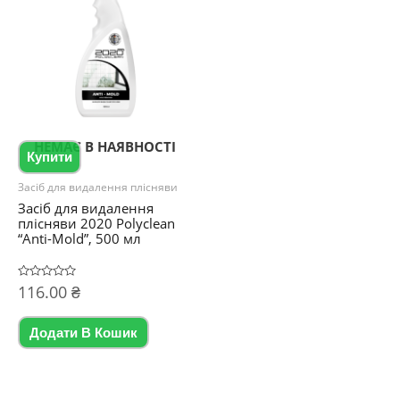
НЕМАЄ В НАЯВНОСТІ
Купити
Засіб для видалення плісняви
Засіб для видалення
плісняви 2020 Polyclean
“Anti-Mold”, 500 мл
Оцінено
116.00
₴
в
0
з
5
Додати В Кошик