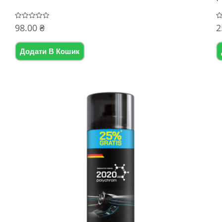
98.00
₴
2
Оцінено
О
в
в
0
0
з
з
5
5
Додати В Кошик