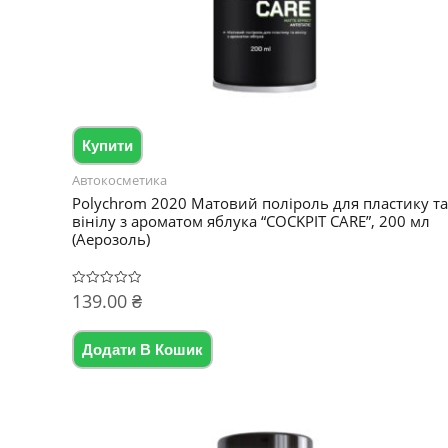
Купити
Автокосметика
Polychrom 2020 Матовий поліроль для пластику та
вінілу з ароматом яблука “COCKPIT CARE”, 200 мл
(Аерозоль)
139.00
₴
Оцінено
в
0
з
5
Додати В Кошик