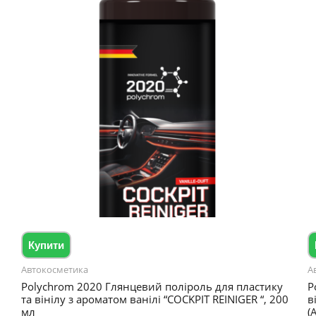
Купити
Автокосметика
А
Polychrom 2020 Глянцевий поліроль для пластику
P
та вінілу з ароматом ванілі “COCKPIT REINIGER “, 200
в
мл
(