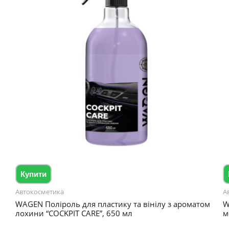
Купити
Автокосметика
А
N
WAGEN Поліроль для пластику та вінілу з ароматом
W
лохини “COCKPIT CARE”, 650 мл
м