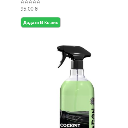
95.00
₴
Оцінено
в
0
з
5
Додати В Кошик