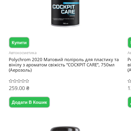
Купити
Автокосметика
А
Polychrom 2020 Матовий поліроль для пластику та
P
вінілу з ароматом свіжість “COCKPIT CARE”, 750мл
в
(Аерозоль)
(
259.00
₴
1
Оцінено
О
в
в
0
0
з
з
5
5
Додати В Кошик