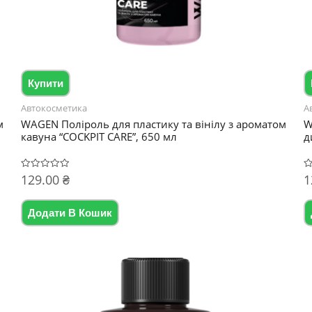
Купити
Автокосметика
А
м
WAGEN Поліроль для пластику та вінілу з ароматом
W
кавуна “COCKPIT CARE”, 650 мл
д
129.00
₴
1
Оцінено
О
в
в
0
0
з
з
5
5
Додати В Кошик