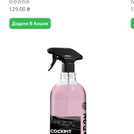
129.00
₴
1
Оцінено
О
в
в
0
0
з
з
5
5
Додати В Кошик