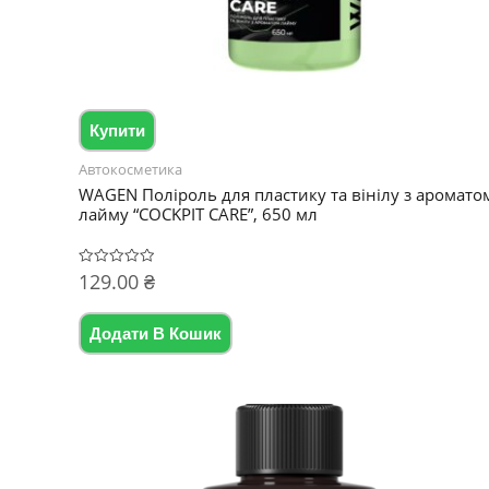
Купити
Автокосметика
WAGEN Поліроль для пластику та вінілу з аромато
лайму “COCKPIT CARE”, 650 мл
129.00
₴
Оцінено
в
0
з
5
Додати В Кошик