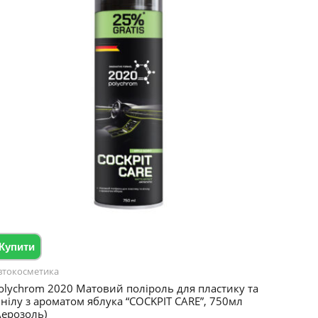
Купити
втокосметика
olychrom 2020 Матовий поліроль для пластику та
інілу з ароматом яблука “COCKPIT CARE”, 750мл
Аерозоль)