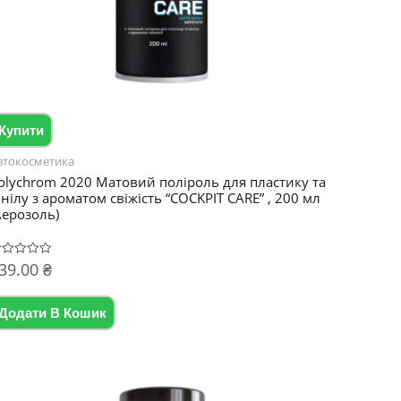
Купити
втокосметика
olychrom 2020 Матовий поліроль для пластику та
інілу з ароматом свіжість “COCKPIT CARE” , 200 мл
Аерозоль)
39.00
₴
цінено
Додати В Кошик