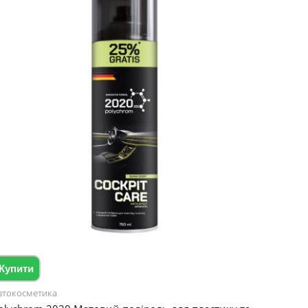
Купити
втокосметика