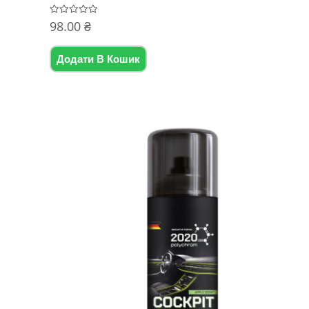
98.00
₴
Оцінено
в
0
з
5
Додати В Кошик