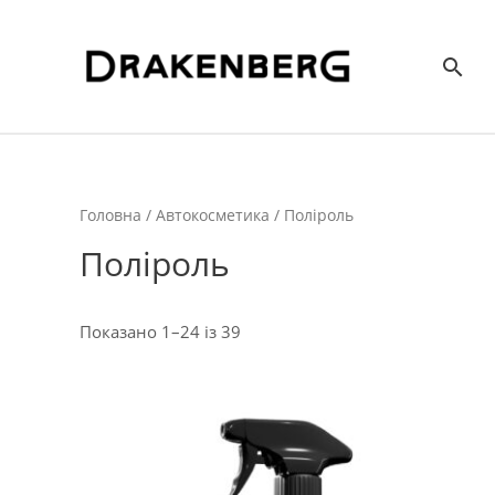
Пош
Головна
/
Автокосметика
/ Поліроль
Поліроль
Сортовано
Показано 1–24 із 39
за
останнім