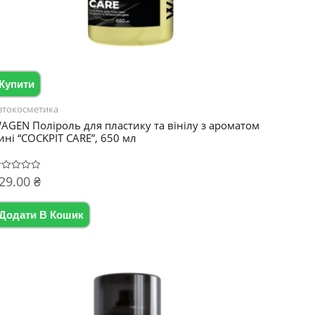
Купити
втокосметика
AGEN Поліроль для пластику та вінілу з ароматом
ині “COCKPIT CARE”, 650 мл
29.00
₴
цінено
Додати В Кошик