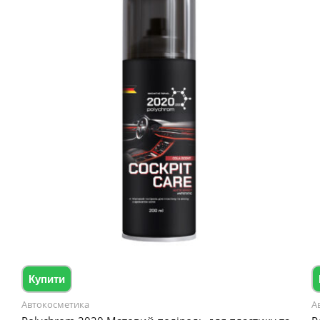
Купити
Автокосметика
А