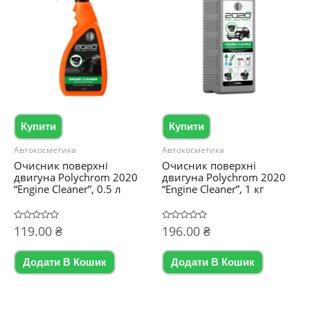
Купити
Купити
Автокосметика
Автокосметика
Очисник поверхні
Очисник поверхні
двигуна Polychrom 2020
двигуна Polychrom 2020
“Engine Cleaner”, 0.5 л
“Engine Cleaner”, 1 кг
Оцінено
119.00
₴
Оцінено
196.00
₴
в
в
0
0
з
з
5
5
Додати В Кошик
Додати В Кошик