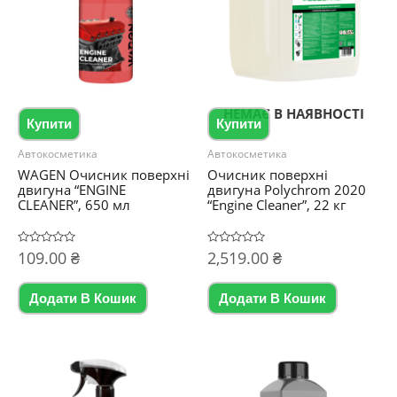
НЕМАЄ В НАЯВНОСТІ
Купити
Купити
Автокосметика
Автокосметика
WAGEN Очисник поверхні
Очисник поверхні
двигуна “ENGINE
двигуна Polychrom 2020
CLEANER”, 650 мл
“Engine Cleaner”, 22 кг
Оцінено
109.00
₴
Оцінено
2,519.00
₴
в
в
0
0
з
з
5
5
Додати В Кошик
Додати В Кошик