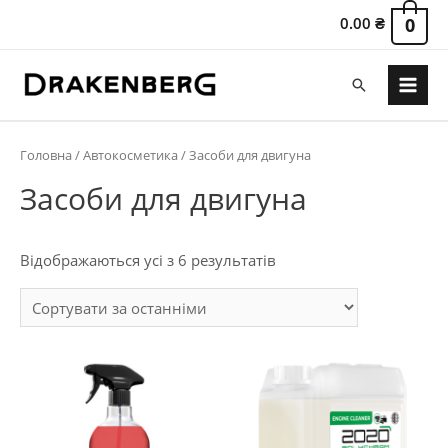
0.00
₴
0
Пошук
Main
Menu
Головна
/
Автокосметика
/ Засоби для двигуна
Засоби для двигуна
Сортовано
Відображаються усі з 6 результатів
за
останнім