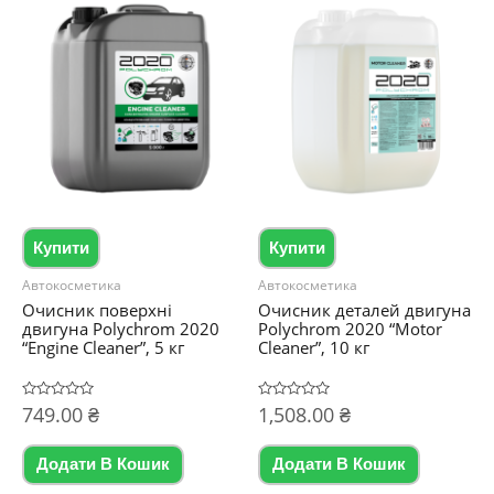
Купити
Купити
Автокосметика
Автокосметика
Очисник поверхні
Очисник деталей двигуна
двигуна Polychrom 2020
Polychrom 2020 “Motor
“Engine Cleaner”, 5 кг
Cleaner”, 10 кг
Оцінено
749.00
₴
Оцінено
1,508.00
₴
в
в
0
0
з
з
5
5
Додати В Кошик
Додати В Кошик