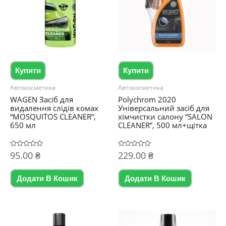
Купити
Купити
Автокосметика
Автокосметика
WAGEN Засіб для
Polychrom 2020
видалення слідів комах
Універсальний засіб для
“MOSQUITOS CLEANER”,
хімчистки салону “SALON
650 мл
CLEANER”, 500 мл+щітка
Оцінено
95.00
₴
Оцінено
229.00
₴
в
в
0
0
з
з
5
5
Додати В Кошик
Додати В Кошик