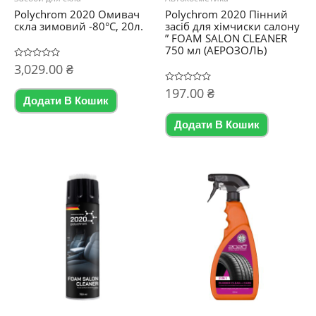
Polychrom 2020 Омивач
Polychrom 2020 Пінний
скла зимовий -80°C, 20л.
засіб для хімчиски салону
” FOAM SALON CLEANER
750 мл (АЕРОЗОЛЬ)
Оцінено
3,029.00
₴
в
0
Оцінено
197.00
₴
з
в
5
Додати В Кошик
0
з
5
Додати В Кошик