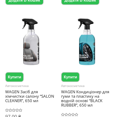
Додати В Кошик
Додати В Кошик
Купити
Купити
Автокосметика
Автокосметика
WAGEN Засіб для
WAGEN Кондиціонер для
хімчистки салону “SALON
гуми та пластику на
CLEANER”, 650 мл
водній основі “BLACK
RUBBER”, 650 мл
Оцінено
97.00
₴