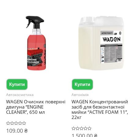
Купити
Купити
Автокосметика
Автохімія
WAGEN Очисник поверхні
WAGEN Концентрований
двигуна “ENGINE
засіб для безконтактної
CLEANER”, 650 мл
мийки “ACTIVE FOAM 11”,
22кг
Оцінено
109.00
₴
в
Оцінено
1,500.00
₴
0