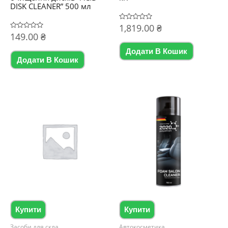
DISK CLEANER” 500 мл
Оцінено
1,819.00
₴
в
Оцінено
149.00
₴
0
в
з
0
5
Додати В Кошик
з
5
Додати В Кошик
Купити
Купити
Засоби для скла
Автокосметика