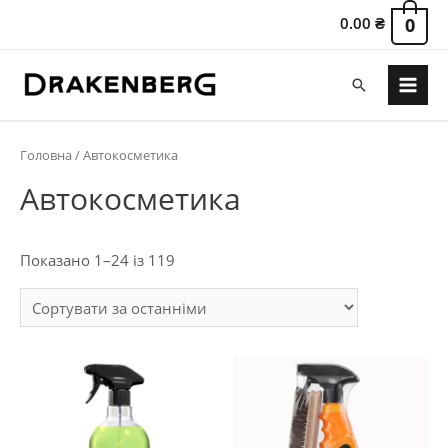
0.00
₴
0
Пошук
Main
Menu
Головна
/ Автокосметика
Автокосметика
Сортовано
Показано 1–24 із 119
за
останнім