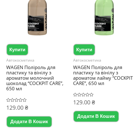
Купити
Купити
Автокосметика
Автокосметика
WAGEN Поліроль для
WAGEN Поліроль для
пластику та вінілу з
пластику та вінілу з
ароматом молочний
ароматом лайму “COCKPIT
шоколад “COCKPIT CARE”,
CARE”, 650 мл
650 мл
Оцінено
129.00
₴
в
Оцінено
129.00
₴
0
в
з
0
5
Додати В Кошик
з
5
Додати В Кошик