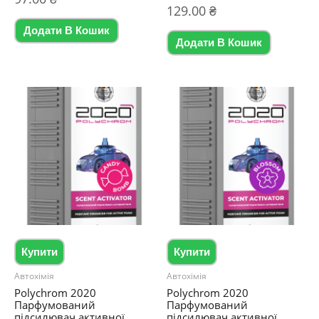
в
Оцінено
129.00
₴
0
в
з
0
5
Додати В Кошик
з
5
Додати В Кошик
Купити
Купити
Автохімія
Автохімія
Polychrom 2020
Polychrom 2020
Парфумований
Парфумований
підсилювач активної
підсилювач активної