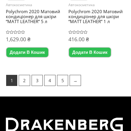
Автокосметика
Автокосметика
Polychrom 2020 Матовий
Polychrom 2020 Матовий
кондиціонер для шкіри
кондиціонер для шкіри
“MATT LEATHER” 5 л
“MATT LEATHER” 1 л
Оцінено
1,629.00
₴
Оцінено
416.00
₴
в
в
0
0
з
з
5
5
Додати В Кошик
Додати В Кошик
1
2
3
4
5
→