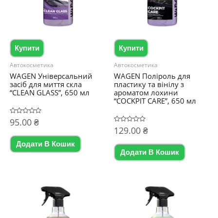
Купити
Купити
Автокосметика
Автокосметика
WAGEN Універсальний
WAGEN Поліроль для
засіб для миття скла
пластику та вінілу з
“CLEAN GLASS”, 650 мл
ароматом лохини
“COCKPIT CARE”, 650 мл
Оцінено
95.00
₴
в
Оцінено
129.00
₴
0
в
з
0
5
Додати В Кошик
з
5
Додати В Кошик