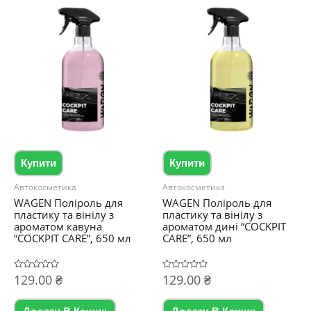
Купити
Купити
Автокосметика
Автокосметика
WAGEN Поліроль для
WAGEN Поліроль для
пластику та вінілу з
пластику та вінілу з
ароматом кавуна
ароматом дині “COCKPIT
“COCKPIT CARE”, 650 мл
CARE”, 650 мл
Оцінено
129.00
₴
Оцінено
129.00
₴
в
в
0
0
з
з
5
5