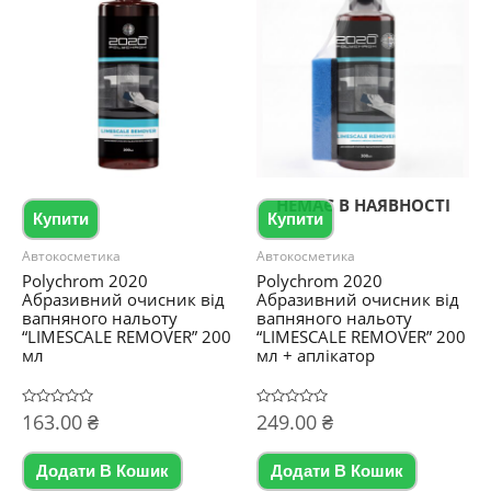
НЕМАЄ В НАЯВНОСТІ
Купити
Купити
Автокосметика
Автокосметика
Polychrom 2020
Polychrom 2020
Абразивний очисник від
Абразивний очисник від
вапняного нальоту
вапняного нальоту
“LIMESCALE REMOVER” 200
“LIMESCALE REMOVER” 200
мл
мл + аплікатор
Оцінено
163.00
₴
Оцінено
249.00
₴
в
в
0
0
з
з
5
5
Додати В Кошик
Додати В Кошик