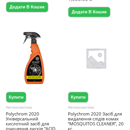
в
з
0
5
Додати В Кошик
з
5
Додати В Кошик
Купити
Купити
Автокосметика
Автокосметика
Polychrom 2020
Polychrom 2020 Засіб для
Універсальний
видалення слідів комах
кислотний засіб для
“MOSQUITOS CLEANER”, 20
очищення дисків “ACID
кг.