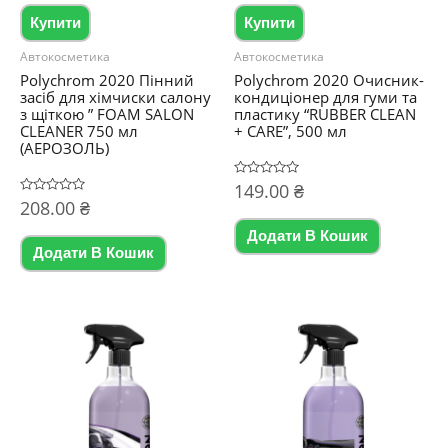
Купити
Купити
Автокосметика
Автокосметика
Polychrom 2020 Пінний
Polychrom 2020 Очисник-
засіб для хімчиски салону
кондиціонер для гуми та
з щіткою ” FOAM SALON
пластику “RUBBER CLEAN
CLEANER 750 мл
+ CARE”, 500 мл
(АЕРОЗОЛЬ)
Оцінено
149.00
₴
в
Оцінено
208.00
₴
0
в
з
0
5
Додати В Кошик
з
5
Додати В Кошик