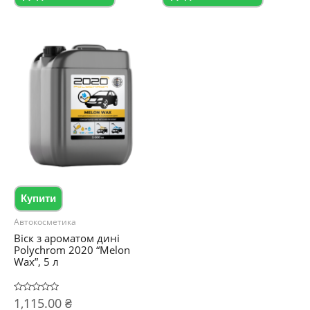
Купити
Автокосметика
Віск з ароматом дині
Polychrom 2020 “Melon
Wax”, 5 л
Оцінено
1,115.00
₴
в