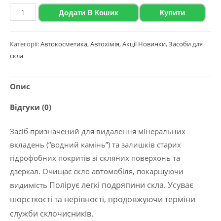
Polychrom
Додати В Кошик
Купити
2020
Абразивний
Категорії:
Автокосметика
,
Автохімія
,
Акції Новинки
,
Засоби для
очисник
скла
від
вапняного
Опис
нальоту
"LIMESCALE
Відгуки (0)
REMOVER"
200
Засіб призначений для видалення мінеральних
мл
вкладень (“водний камінь”) та залишків старих
кількість
гідрофобних покритів зі скляних поверхонь та
дзеркал. Очищає скло автомобіля, покарщуючи
Полірує легкі подряпини скла. Усуває
видимість
шорсткості та нерівності, продовжуючи терміни
служби склочисників.