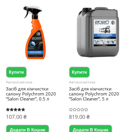
Купити
Купити
Автокосметика
Автокосметика
Засіб для хімчистки
Засіб для хімчистки
салону Polychrom 2020
салону Polychrom 2020
“Salon Cleaner”, 0.5 л
“Salon Cleaner”, 5 л
Оцінено в
107.00
₴
Оцінено
819.00
₴
5.00
в
з 5
0
з
5
Додати В Кошик
Додати В Кошик