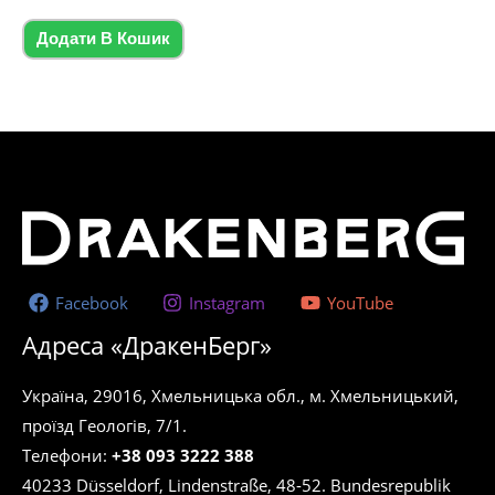
0
з
5
Додати В Кошик
Facebook
Instagram
YouTube
Адреса «ДракенБерг»
Україна, 29016, Хмельницька обл., м. Хмельницький,
проїзд Геологів, 7/1.
Телефони:
+38 093 3222 388
40233 Düsseldorf, Lindenstraße, 48-52. Bundesrepublik