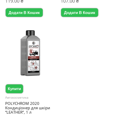
119.00
₴
107.00
₴
в
5.00
0
з 5
з
5
Додати В Кошик
Додати В Кошик
Купити
Автокосметика
POLYCHROM 2020
Кондиціонер для шкіри
“LEATHER”, 1 л