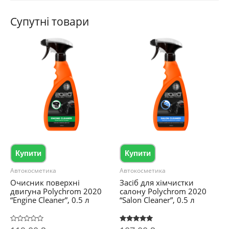
Супутні товари
Купити
Купити
Автокосметика
Автокосметика
Очисник поверхні
Засіб для хімчистки
двигуна Polychrom 2020
салону Polychrom 2020
“Engine Cleaner”, 0.5 л
“Salon Cleaner”, 0.5 л
Оцінено
Оцінено в