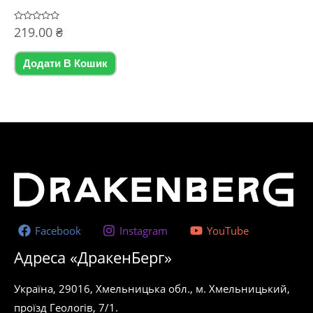
Оцінено
219.00
₴
в
0
з
5
Додати В Кошик
Facebook
Instagram
YouTube
Адреса «ДракенБерг»
Україна, 29016, Хмельницька обл., м. Хмельницький,
проїзд Геологів, 7/1.