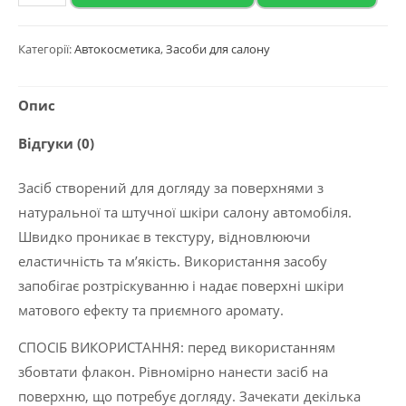
2020
Матовий
Категорії:
Автокосметика
,
Засоби для салону
кондиціонер
для
Опис
шкіри
“MATT
Відгуки (0)
LEATHER”
5
Засіб створений для догляду за поверхнями з
л
натуральної та штучної шкіри салону автомобіля.
кількість
Швидко проникає в текстуру, відновлюючи
еластичність та м’якість. Використання засобу
запобігає розтріскуванню і надає поверхні шкіри
матового ефекту та приємного аромату.
CПОСІБ ВИКОРИСТАННЯ: перед використанням
збовтати флакон. Рівномірно нанести засіб на
поверхню, що потребує догляду. Зачекати декілька