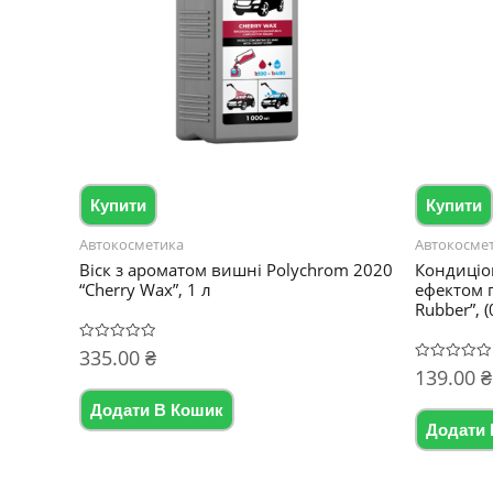
Купити
Купити
Автокосметика
Автокосме
Віск з ароматом вишні Polychrom 2020
Кондиціон
“Cherry Wax”, 1 л
ефектом 
Rubber”, (0
335.00
₴
Оцінено
в
139.00
₴
Оцінено
0
в
з
0
5
Додати В Кошик
з
5
Додати 