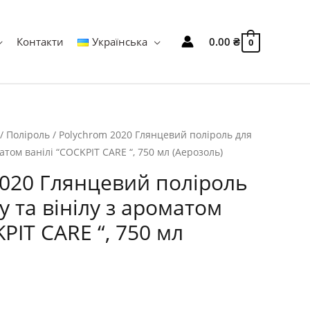
Контакти
Українська
0.00
₴
0
/
Поліроль
/ Polychrom 2020 Глянцевий поліроль для
атом ванілі “COCKPIT CARE “, 750 мл (Аерозоль)
2020 Глянцевий поліроль
у та вінілу з ароматом
KPIT CARE “, 750 мл