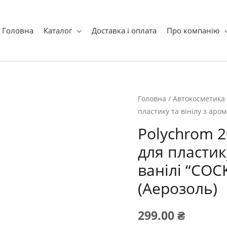
ук
Головна
Каталог
Доставка і оплата
Про компанію
Головна
/
Автокосметика
пластику та вінілу з аром
Polychrom 
для пластик
ванілі “COC
(Аерозоль)
299.00
₴