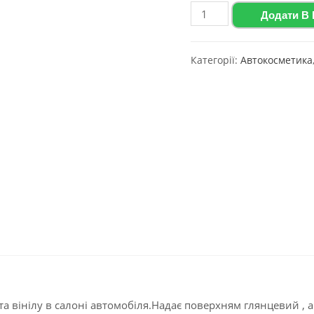
Polychrom
Додати В
2020
Глянцевий
Категорії:
Автокосметика
поліроль
для
пластику
та
вінілу
з
ароматом
ванілі
"COCKPIT
CARE
",
750
мл
 та вінілу в салоні автомобіля.Надає поверхням глянцевий ,
(Аерозоль)