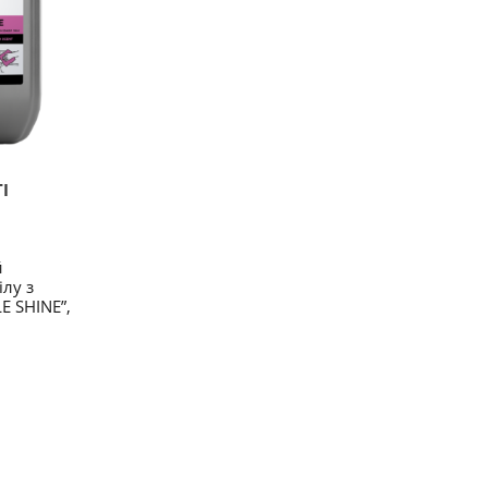
І
й
ілу з
E SHINE”,