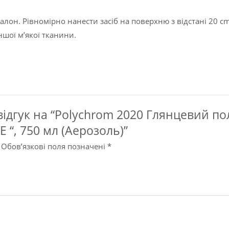
кількість
лон. Рівномірно нанести засіб на поверхню з відстані 20 c
ншої м’якої тканини.
дгук на “Polychrom 2020 Глянцевий полі
 “, 750 мл (Аерозоль)”
Обов’язкові поля позначені
*