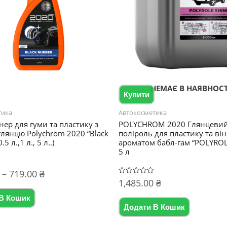
НЕМАЄ В НАЯВНОСТ
Купити
тика
Автокосметика
ер для гуми та пластику з
POLYCHROM 2020 Глянцеви
глянцю Polychrom 2020 “Black
поліроль для пластику та він
.5 л.,1 л., 5 л..)
ароматом бабл-гам “POLYROL
5 л
Діапазон
–
719.00
₴
1,485.00
₴
Оцінено
цін:
в
Цей
0
від
В Кошик
з
товар
5
139.00 ₴
Додати В Кошик
має
до