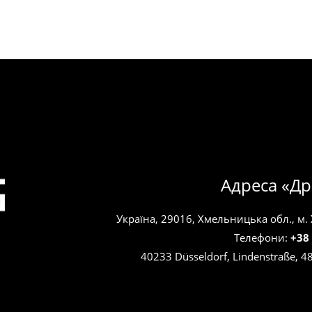
719.00 ₴
кілька
варіантів.
Параметри
можна
вибрати
на
сторінці
товару
Адреса «Др
Україна, 29016, Хмельницька обл., м.
Телефони:
+38
40233 Düsseldorf, Lindenstraße, 4