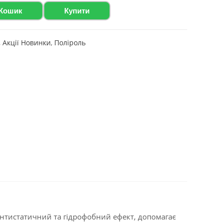
 Кошик
Купити
,
Акції Новинки
,
Поліроль
 антистатичний та гідрофобний ефект, допомагає