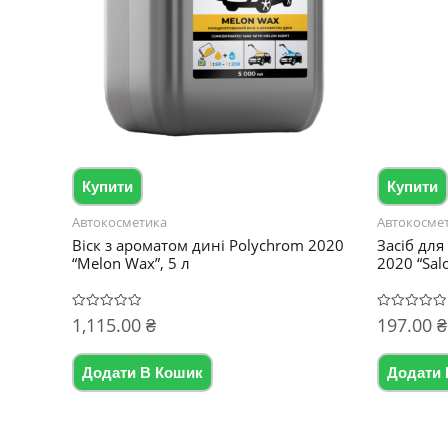
Купити
Купити
Автокосметика
Автокосме
Віск з ароматом дині Polychrom 2020
Засіб для
“Melon Wax”, 5 л
2020 “Salo
1,115.00
₴
197.00
₴
Оцінено
Оцінено
в
в
0
0
з
з
5
5
Додати В Кошик
Додати 