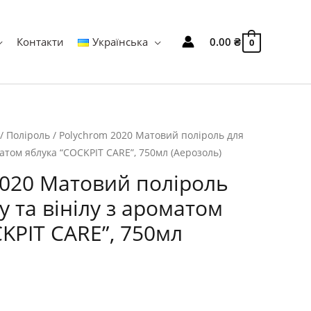
Контакти
Українська
0.00
₴
0
/
Поліроль
/ Polychrom 2020 Матовий поліроль для
матом яблука “COCKPIT CARE”, 750мл (Аерозоль)
2020 Матовий поліроль
у та вінілу з ароматом
KPIT CARE”, 750мл