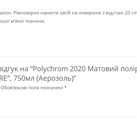
лон. Рівномірно нанести засіб на поверхню з відстані 20 c
ншої м’якої тканини.
дгук на “Polychrom 2020 Матовий поліро
E”, 750мл (Аерозоль)”
Обов’язкові поля позначені
*