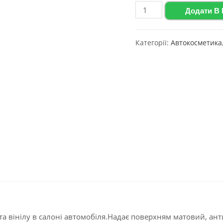
Polychrom
Додати В
2020
Матовий
Категорії:
Автокосметика
поліроль
для
пластику
та
вінілу
з
ароматом
яблука
"COCKPIT
CARE",
750мл
(Аерозоль)
кількість
 та вінілу в салоні автомобіля.Надає поверхням матовий, ан