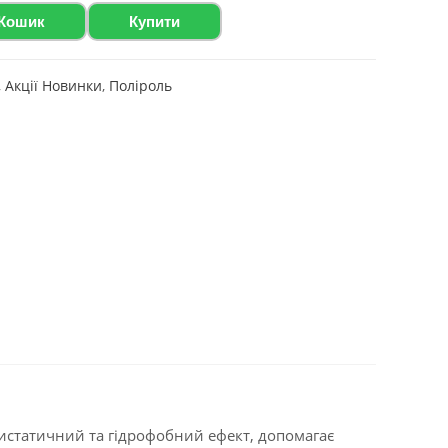
 Кошик
Купити
,
Акції Новинки
,
Поліроль
тистатичний та гідрофобний ефект, допомагає