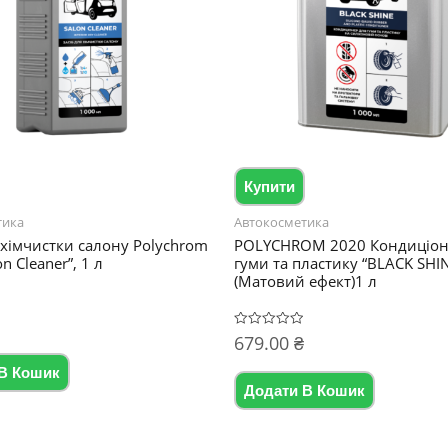
Купити
тика
Автокосметика
 хімчистки салону Polychrom
POLYCHROM 2020 Кондиціон
n Cleaner”, 1 л
гуми та пластику “BLACK SHIN
(Матовий ефект)1 л
679.00
₴
Оцінено
в
0
В Кошик
з
5
Додати В Кошик