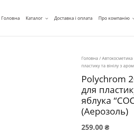
ук
Головна
Каталог
Доставка і оплата
Про компанію
Головна
/
Автокосметика
пластику та вінілу з аро
Polychrom 
для пластик
яблука “COC
(Аерозоль)
259.00
₴