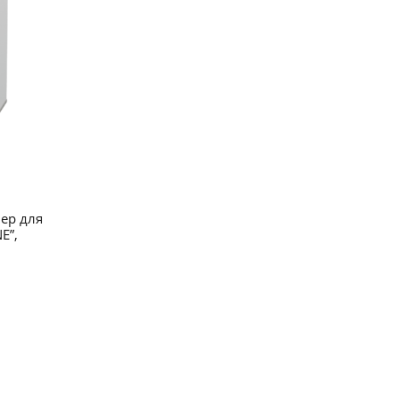
ер для
E”,