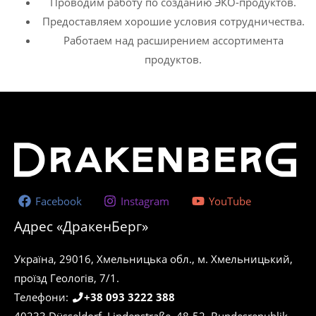
Проводим работу по созданию ЭКО-продуктов.
Предоставляем хорошие условия сотрудничества.
Работаем над расширением ассортимента
продуктов.
Facebook
Instagram
YouTube
Адрес «ДракенБерг»
Україна, 29016, Хмельницька обл., м. Хмельницький,
проїзд Геологів, 7/1.
Телефони:
+38 093 3222 388
40233 Düsseldorf, Lindenstraße, 48-52. Bundesrepublik