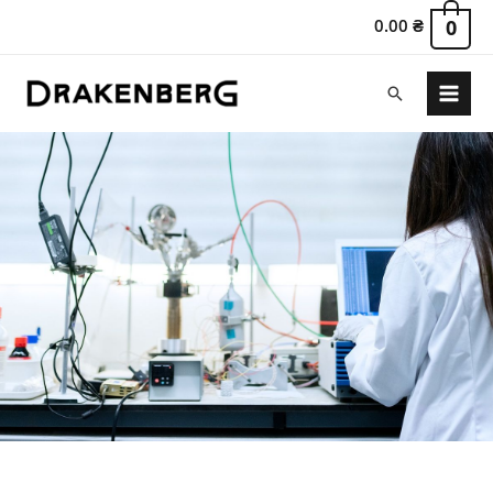
0.00
₴
0