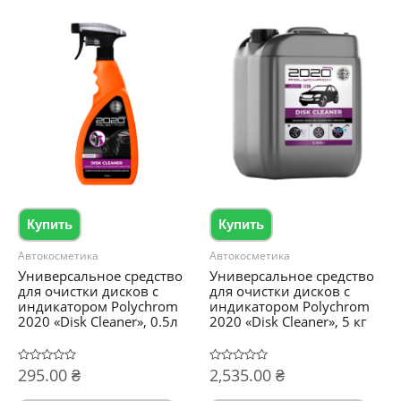
Купить
Купить
Автокосметика
Автокосметика
Универсальное средство
Универсальное средство
для очистки дисков с
для очистки дисков с
индикатором Polychrom
индикатором Polychrom
2020 «Disk Cleaner», 0.5л
2020 «Disk Cleaner», 5 кг
Оценка
295.00
₴
Оценка
2,535.00
₴
0
0
из
из