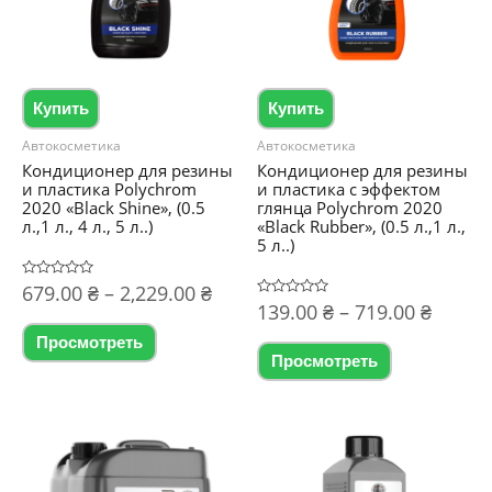
Купить
Купить
Автокосметика
Автокосметика
Кондиционер для резины
Кондиционер для резины
и пластика Polychrom
и пластика с эффектом
2020 «Black Shine», (0.5
глянца Polychrom 2020
л.,1 л., 4 л., 5 л..)
«Black Rubber», (0.5 л.,1 л.,
5 л..)
Диапазон
Оценка
679.00
₴
–
2,229.00
₴
0
Диапа
Оценка
139.00
₴
–
719.00
₴
цен:
из
0
Этот
5
цен:
из
679.00 ₴
Просмотреть
Этот
5
139.00
товар
–
Просмотреть
товар
–
2,229.00 ₴
имеет
719.00
имеет
несколько
несколько
вариаций.
вариаций.
Опции