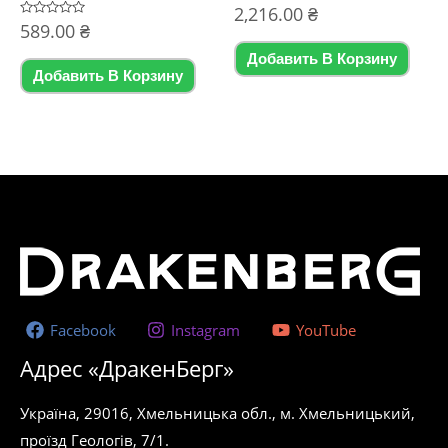
Оценка
2,216.00
₴
0
Оценка
589.00
₴
из
0
5
из
Добавить В Корзину
5
Добавить В Корзину
Facebook
Instagram
YouTube
Адрес «ДракенБерг»
Україна, 29016, Хмельницька обл., м. Хмельницький,
проїзд Геологів, 7/1.