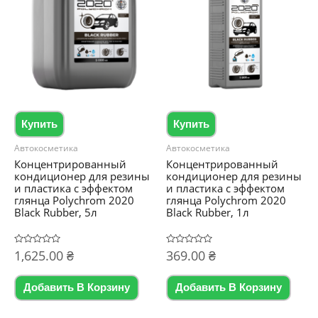
Опции
можно
можно
выбрать
выбрать
на
на
странице
странице
товара.
товара.
Купить
Купить
Автокосметика
Автокосметика
Концентрированный
Концентрированный
кондиционер для резины
кондиционер для резины
и пластика с эффектом
и пластика с эффектом
глянца Polychrom 2020
глянца Polychrom 2020
Black Rubber, 5л
Black Rubber, 1л
Оценка
1,625.00
₴
Оценка
369.00
₴
0
0
из
из
5
5
Добавить В Корзину
Добавить В Корзину