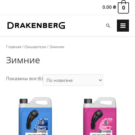
0.00
₴
0
Поиск
Main
Menu
Главная
/
Омыватели
/ Зимние
Зимние
Сортировка:
Показаны все (6)
самые
недавние