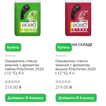
НЕТ НА СКЛАДЕ
Купить
Купить
Зимние
Зимние
Омыватель стекла
Омыватель стекла
зимний с ароматом
зимний с ароматом
лайма Polychrom 2020
вишни Polychrom 2020
(-12 °C), 4 л
(-12 °C), 4 л
Оценка
219.00
₴
Оценка
219.00
₴
0
0
из
из
5
5
Добавить В Корзину
Добавить В Корзину