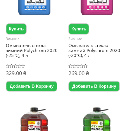
Купить
Купить
Зимние
Зимние
Омыватель стекла
Омыватель стекла
зимний Polychrom 2020
зимний Polychrom 2020
(-25°C), 4 л
(-20°C), 4 л
Оценка
329.00
₴
Оценка
269.00
₴
0
0
из
из
5
5
Добавить В Корзину
Добавить В Корзину