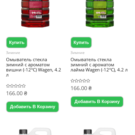
Купить
Купить
Зимние
Зимние
Омыватель стекла
Омыватель стекла
зимний с ароматом
зимний с ароматом
вишни (-12°C) Wagen, 4.2
лайма Wagen (-12°C), 4.2 л
л
Оценка
166.00
₴
0
Оценка
166.00
₴
из
0
5
из
Добавить В Корзину
5
Добавить В Корзину