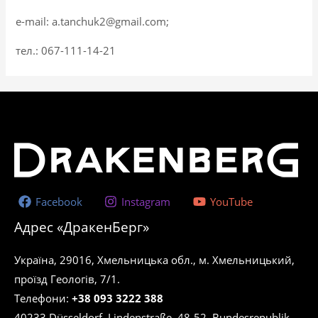
e-mail: a.tanchuk2@gmail.com;
тел.: 067-111-14-21
Facebook
Instagram
YouTube
Адрес «ДракенБерг»
Україна, 29016, Хмельницька обл., м. Хмельницький,
проїзд Геологів, 7/1.
Телефони:
+38 093 3222 388
40233 Düsseldorf, Lindenstraße, 48-52. Bundesrepublik