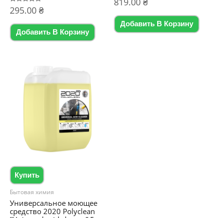
819.00
₴
0
Оценка
295.00
₴
из
0
5
из
Добавить В Корзину
5
Добавить В Корзину
Купить
Бытовая химия
Универсальное моющее
средство 2020 Polyclean