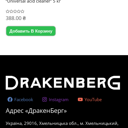
“Universal acid cleaner” 5 кг
Оценка
388.00
₴
0
из
5
Добавить В Корзину
Facebook
Instagram
YouTube
Адрес «ДракенБерг»
Україна, 29016, Хмельницька обл., м. Хмельницький,