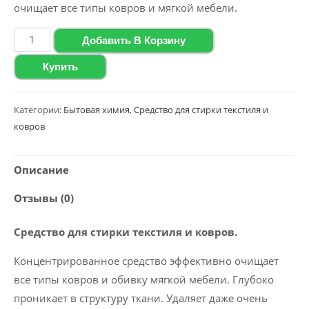
очищает все типы ковров и мягкой мебели.
Количество
Добавить В Корзину
товара
Купить
Средство
для
стирки
Категории:
Бытовая химия
,
Средство для стирки текстиля и
ковров
текстиля
и
ковров
Описание
2020
Отзывы (0)
Polyclean
"Textile
Средство для стирки текстиля и ковров.
Cleaner",
1
Концентрированное средство эффективно очищает
л
все типы ковров и обивку мягкой мебели. Глубоко
проникает в структуру ткани. Удаляет даже очень