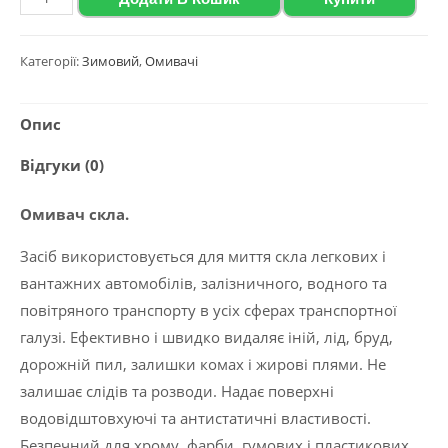
скла
зимовий
Категорії:
Зимовий
,
Омивачі
з
ароматом
Опис
лайму
Polychrom
Відгуки (0)
2020
(-12
Омивач скла.
°C),
Засіб використовується для миття скла легкових і
4
вантажних автомобілів, залізничного, водного та
л
повітряного транспорту в усіх сферах транспортної
кількість
галузі. Ефективно і швидко видаляє іній, лід, бруд,
дорожній пил, залишки комах і жирові плями. Не
залишає слідів та розводи. Надає поверхні
водовідштовхуючі та антистатичні властивості.
Безпечний для хрому, фарби, гумових і пластикових