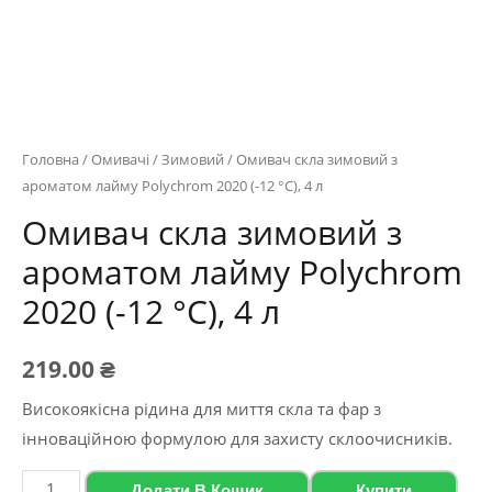
Головна
/
Омивачі
/
Зимовий
/ Омивач скла зимовий з
ароматом лайму Polychrom 2020 (-12 °C), 4 л
Омивач скла зимовий з
ароматом лайму Polychrom
2020 (-12 °C), 4 л
219.00
₴
Високоякісна рідина для миття скла та фар з
інноваційною формулою для захисту склоочисників.
Омивач
Додати В Кошик
Купити