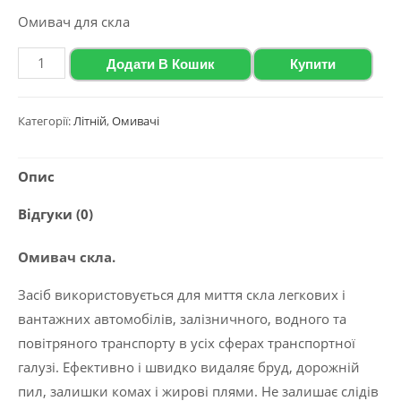
Омивач для скла
WAGEN
Додати В Кошик
Купити
Омивач
скла
Категорії:
Літній
,
Омивачі
літній,
4,5л.
Опис
Яблуко
кількість
Відгуки (0)
Омивач скла.
Засіб використовується для миття скла легкових і
вантажних автомобілів, залізничного, водного та
повітряного транспорту в усіх сферах транспортної
галузі. Ефективно і швидко видаляє бруд, дорожній
пил, залишки комах і жирові плями. Не залишає слідів