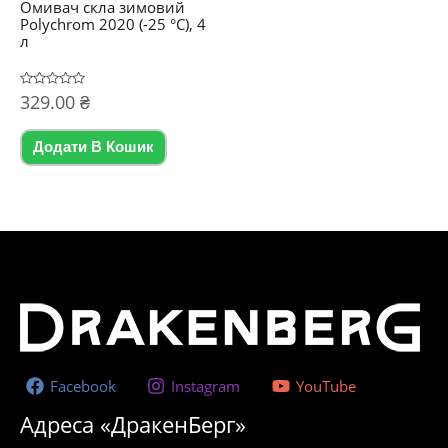
Омивач скла зимовий
Polychrom 2020 (-25 °C), 4
л
Оцінено
329.00
₴
в
0
з
5
Додати В Кошик
Facebook
Instagram
YouTube
Адреса «ДракенБерг»