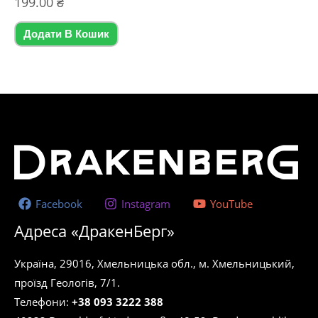
199.00
₴
в
0
з
5
Додати В Кошик
Facebook
Instagram
YouTube
Адреса «ДракенБерг»
Україна, 29016, Хмельницька обл., м. Хмельницький,
проїзд Геологів, 7/1.
Телефони:
+38 093 3222 388