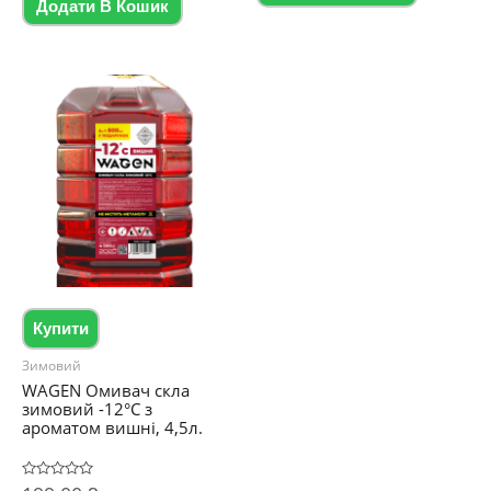
5
Додати В Кошик
Купити
Зимовий
WAGEN Омивач скла
зимовий -12°C з
ароматом вишні, 4,5л.
Оцінено