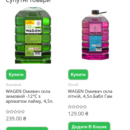
Купити
Купити
Зимовий
Літній
WAGEN Омивач скла
WAGEN Омивач скла
зимовий -12°C з
літній, 4,5л.Бабл Гам
ароматом лайму, 4,5л.
Оцінено
129.00
₴
в
Оцінено
239.00
₴
0
в
з
0
5
Додати В Кошик
з