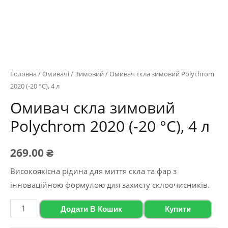
Головна
/
Омивачі
/
Зимовий
/ Омивач скла зимовий Polychrom
2020 (-20 °C), 4 л
Омивач скла зимовий
Polychrom 2020 (-20 °C), 4 л
269.00
₴
Високоякісна рідина для миття скла та фар з
інноваційною формулою для захисту склоочисників.
Омивач
Додати В Кошик
Купити
скла