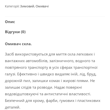
зимовий
Категорії:
Зимовий
,
Омивачі
Polychrom
2020
Опис
(-20
°C),
Відгуки (0)
4
л
Омивач скла.
кількість
Засіб використовується для миття скла легкових і
вантажних автомобілів, залізничного, водного та
повітряного транспорту в усіх сферах транспортної
галузі. Ефективно і швидко видаляє іній, лід, бруд,
дорожній пил, залишки комах і жирові плями. Не
залишає слідів та розводи. Надає поверхні
водовідштовхуючі та антистатичні властивості.
Безпечний для хрому, фарби, гумових і пластикових
деталей.