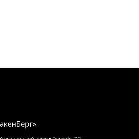
акенБерг»
 Хмельницький, проїзд Геологів, 7/1.