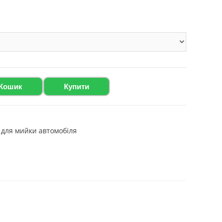
від
329.00 ₴
до
5,589.00 ₴
 Кошик
Купити
 для мийки автомобіля