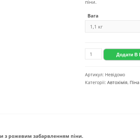
піни.
Вага
Активна
Додати В
піна
з
Артикул:
Невідомо
рожевим
Категорії:
Автохімія
,
Піна
забарвленням
Polychrom
2020
"Active
Foam
55
ки з рожевим забарвленням піни.
Pink",