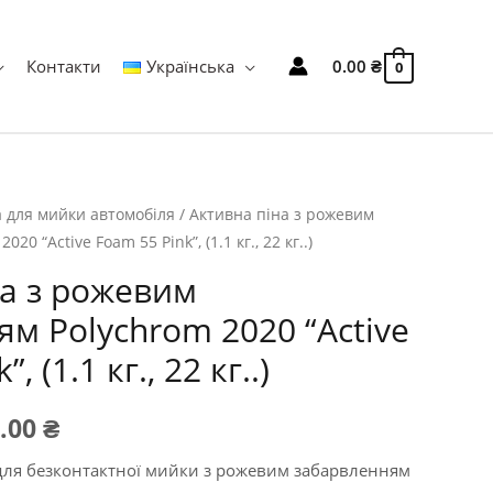
Контакти
Українська
0.00
₴
0
а для мийки автомобіля
/ Активна піна з рожевим
0 “Active Foam 55 Pink”, (1.1 кг., 22 кг..)
на з рожевим
м Polychrom 2020 “Active
, (1.1 кг., 22 кг..)
Діапазон
9.00
₴
цін:
для безконтактної мийки з рожевим забарвленням