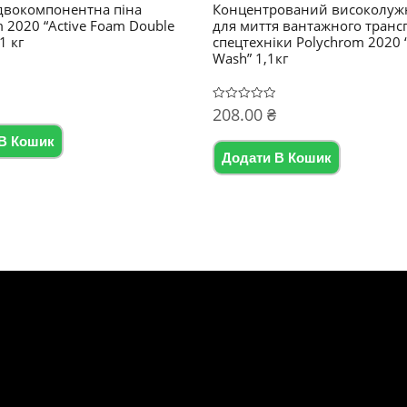
двокомпонентна піна
Концентрований високолужн
 2020 “Active Foam Double
для миття вантажного транс
1 кг
спецтехніки Polychrom 2020 
Wash” 1,1кг
208.00
₴
Оцінено
в
0
В Кошик
з
5
Додати В Кошик