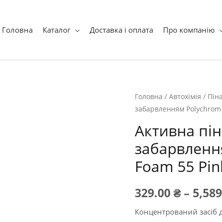
ук
Головна
Каталог
Доставка і оплата
Про компанію
Головна
/
Автохімія
/
Пін
забарвленням Polychrom 202
Активна пі
забарвлення
Foam 55 Pink”
329.00
₴
–
5,58
Концентрований засіб 