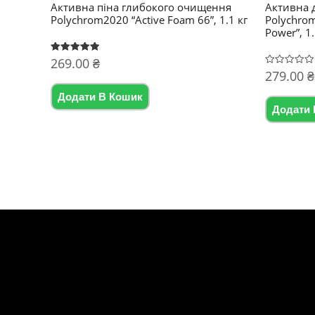
Активна піна глибокого очищення
Активна 
Polychrom2020 “Active Foam 66”, 1.1 кг
Polychrom
Power”, 1.
269.00
₴
Оцінено в
5.00
279.00
₴
Оцінено
з 5
в
0
Додати В Кошик
з
5
Додати 