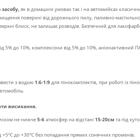
(1.1
 засобу,
як в домашніх умовах так і на автомийках класич
кг.,
чищення поверхні від дорожнього пилу, паливно-мастильног
22
поверхні блиск, не залишає розводів. Безпечний для лакофарб
кг..)
кількість
від 5% до 10%, комплексони від 5% до 10%, аніонактивний П
звести з водою
1:6-1:9
для пінокомплектів, при роботі із пін
втомобіль.
кати висихання.
тиском не нижче
5-6
атмосфер на відстані
15-20см
та під кут
ід +5°C до +30°C без попадання прямих сонячних променів.