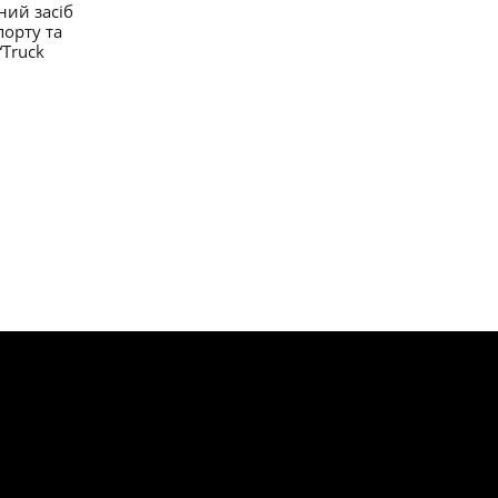
ий засіб
порту та
“Truck