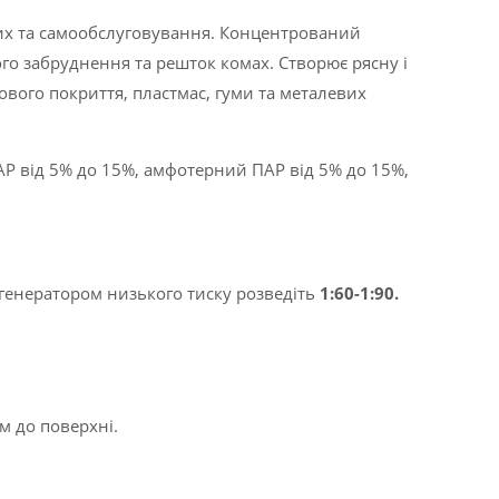
них та самообслуговування. Концентрований
о забруднення та решток комах. Створює рясну і
ового покриття, пластмас, гуми та металевих
АР від 5% до 15%, амфотерний ПАР від 5% до 15%,
огенератором низького тиску розведіть
1:60-1:90.
ом до поверхні.