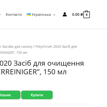
Контакти
Українська
0.00
₴
0
/
Засоби для салону
/ Polychrom 2020 Засіб для
INIGER”, 150 мл
020 Засіб для очищення
RREINIGER”, 150 мл
 Кошик
Купити