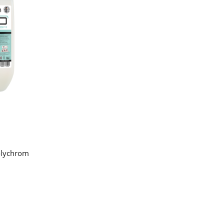
olychrom