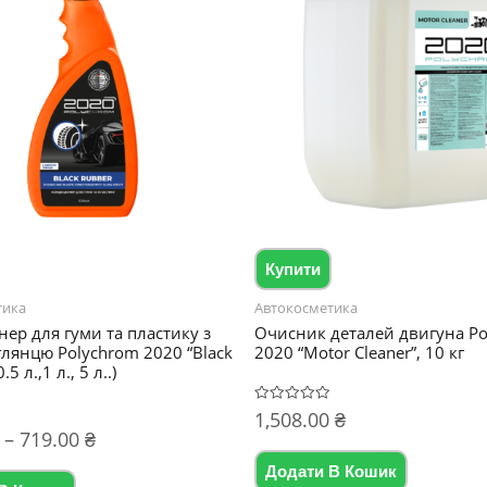
Купити
тика
Автокосметика
ер для гуми та пластику з
Очисник деталей двигуна P
глянцю Polychrom 2020 “Black
2020 “Motor Cleaner”, 10 кг
.5 л.,1 л., 5 л..)
1,508.00
₴
Оцінено
в
Діапазон
–
719.00
₴
0
з
цін:
5
Додати В Кошик
Цей