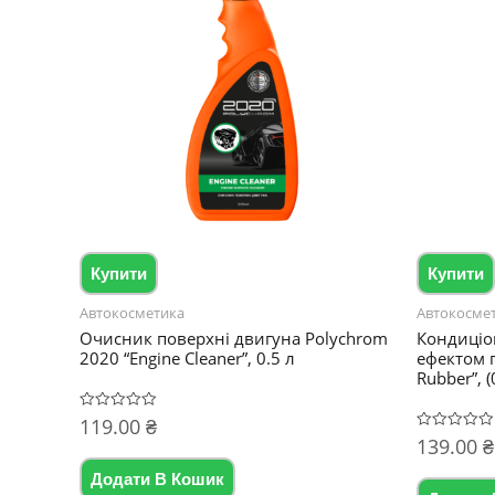
Купити
Купити
Автокосметика
Автокосме
Очисник поверхні двигуна Polychrom
Кондиціон
2020 “Engine Cleaner”, 0.5 л
ефектом 
Rubber”, (0
119.00
₴
Оцінено
в
139.00
₴
Оцінено
0
в
з
0
5
Додати В Кошик
з
5