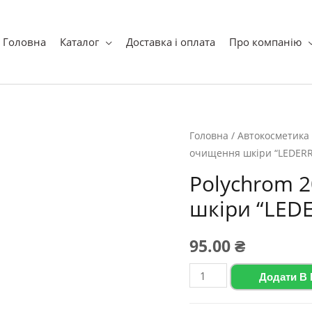
ук
Головна
Каталог
Доставка і оплата
Про компанію
Головна
/
Автокосметика
очищення шкіри “LEDERRE
Polychrom 2
шкіри “LEDE
95.00
₴
Polychrom
Додати В
2020
Засіб