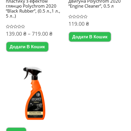
пластику з ефектом
двигуна Polychrom 2020
глянцю Polychrom 2020
“Engine Cleaner”, 0.5 л
“Black Rubber”, (0.5 л.,1 л.,
5 л..)
Оцінено
119.00
₴
в
0
Діапазон
Оцінено
139.00
₴
–
719.00
₴
з
в
5
Додати В Кошик
цін:
0
Цей
з
від
5
Додати В Кошик
товар
139.00 ₴
до
має
719.00 ₴
кілька
варіантів.
Параметри
можна
вибрати
на
сторінці
товару