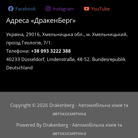
сторінці
Facebook
Instagram
YouTube
товару
Адреса «ДракенБерг»
Україна, 29016, Хмельницька обл., м. Хмельницький,
проїзд Геологів, 7/1.
Телефони:
+38 093 3222 388
40233 Düsseldorf, Lindenstraße, 48-52. Bundesrepublik
Deutschland
Copyright © 2026 Drakenberg - Автомобільна хімія та
автокосметика
Powered By Drakenberg - Автомобільна хімія та
автокосметика