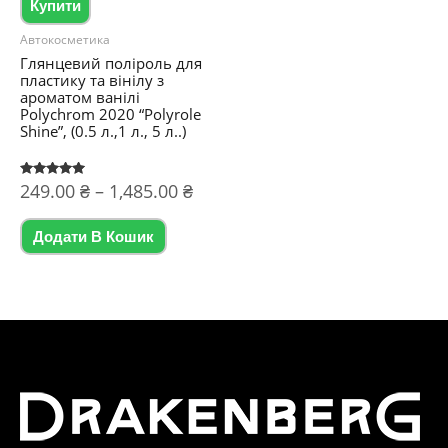
Купити
Автокосметика
Глянцевий поліроль для
пластику та вінілу з
ароматом ванілі
Polychrom 2020 “Polyrole
Shine”, (0.5 л.,1 л., 5 л..)
Діапазон
Оцінено в
249.00
₴
–
1,485.00
₴
5.00
цін:
з 5
Цей
від
Додати В Кошик
товар
249.00 ₴
до
має
1,485.00 ₴
кілька
варіантів.
Параметри
можна
вибрати
на