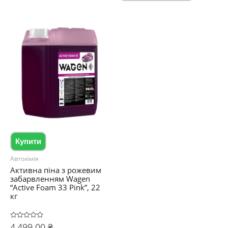
Купити
Автохімія
Активна піна з рожевим
забарвленням Wagen
“Active Foam 33 Pink”, 22
кг
Оцінено
4,499.00
₴