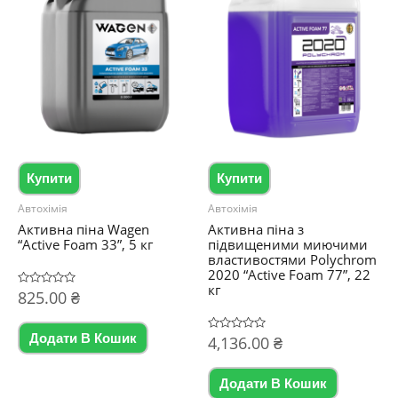
Купити
Купити
Автохімія
Автохімія
Активна піна Wagen
Активна піна з
“Active Foam 33”, 5 кг
підвищеними миючими
властивостями Polychrom
2020 “Active Foam 77”, 22
кг
Оцінено
825.00
₴
в
0
з
5
Додати В Кошик
Оцінено
4,136.00
₴
в
0
з
5
Додати В Кошик