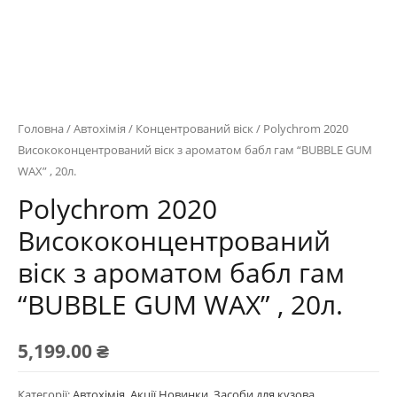
Головна
/
Автохімія
/
Концентрований віск
/ Polychrom 2020
Висококонцентрований віск з ароматом бабл гам “BUBBLE GUM
WAX” , 20л.
Polychrom 2020
Висококонцентрований
віск з ароматом бабл гам
“BUBBLE GUM WAX” , 20л.
5,199.00
₴
Категорії:
Автохімія
,
Акції Новинки
,
Засоби для кузова
,