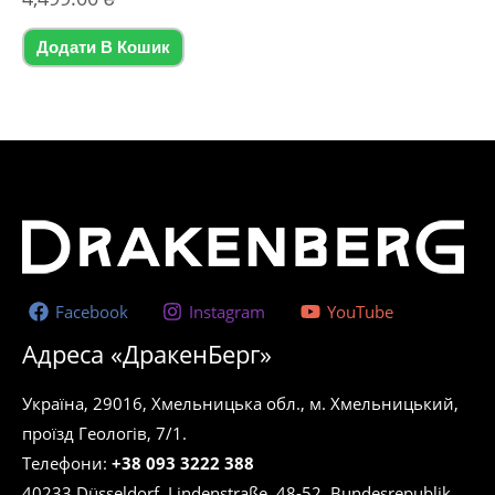
в
0
з
5
Додати В Кошик
Facebook
Instagram
YouTube
Адреса «ДракенБерг»
Україна, 29016, Хмельницька обл., м. Хмельницький,
проїзд Геологів, 7/1.
Телефони:
+38 093 3222 388
40233 Düsseldorf, Lindenstraße, 48-52. Bundesrepublik