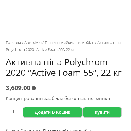
Головна
/
Автохімія
/
Піна для мийки автомобіля
/ Активна піна
Polychrom 2020 “Active Foam 55”, 22 кг
Активна піна Polychrom
2020 “Active Foam 55”, 22 кг
3,609.00
₴
Концентрований засіб для безконтактної мийки.
Активна
Додати В Кошик
Купити
піна
Polychrom
Категорії:
Автохімія
,
Піна для мийки автомобіля