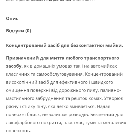
2020
"Active
Опис
Foam
55",
Відгуки (0)
22
кг
Концентрований засіб для безконтактної мийки.
кількість
Призначений для миття любого транспортного
засобу,
як в домашніх умовах так і на автомийках
класичних та самообслуговування. Концентрований
високопінний засіб для ефективного і швидкого
очищення поверхні від дорожнього пилу, паливно-
мастильного забруднення та решток комах. Утворює
рясну і стійку піну, яка легко змивається. Надає
поверхні блиск, не залишає розводів. Безпечний для
лакофарбового покриття, пластмас, гуми та металевих
поверхонь.