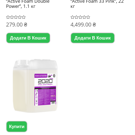
“Active Foam Double
“Active Foam 33 Pink”, 22
Power”, 1.1 кг
кг
Оцінено
279.00
₴
Оцінено
4,499.00
₴
в
в
0
0
з
з
5
5
Додати В Кошик
Додати В Кошик
Купити