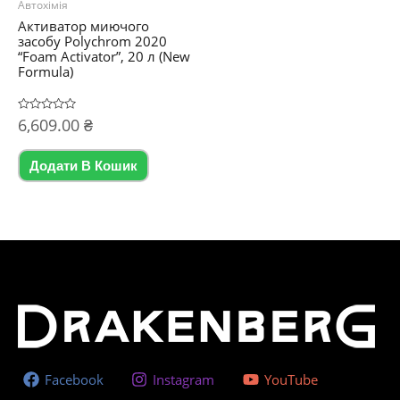
Автохімія
Активатор миючого
засобу Polychrom 2020
“Foam Activator”, 20 л (New
Formula)
Оцінено
6,609.00
₴
в
0
з
5
Додати В Кошик
Facebook
Instagram
YouTube