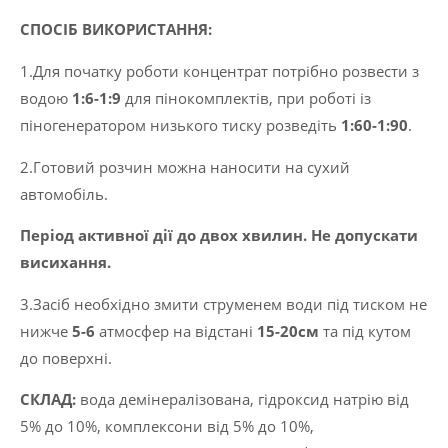
СПОСІБ ВИКОРИСТАННЯ:
1.Для початку роботи концентрат потрібно розвести з
водою
1:6-1:9
для пінокомплектів, при роботі із
піногенератором низького тиску розведіть
1:60-1:90
.
2.Готовий розчин можна наносити на сухий
автомобіль.
Період активної дії до двох хвилин. Не допускати
висихання.
3.Засіб необхідно змити струменем води під тиском не
нижче
5-6
атмосфер на відстані
15-20см
та під кутом
до поверхні.
CКЛАД:
вода демінералізована, гідроксид натрію від
5% до 10%, комплексони від 5% до 10%,