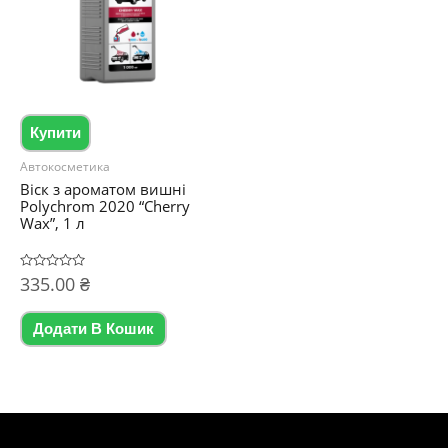
Купити
Автокосметика
Віск з ароматом вишні
Polychrom 2020 “Cherry
Wax”, 1 л
Оцінено
335.00
₴
в
0
з
5
Додати В Кошик