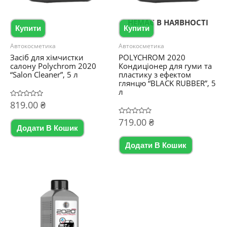
НЕМАЄ В НАЯВНОСТІ
Купити
Купити
Автокосметика
Автокосметика
Засіб для хімчистки
POLYCHROM 2020
салону Polychrom 2020
Кондиціонер для гуми та
“Salon Cleaner”, 5 л
пластику з ефектом
глянцю “BLACK RUBBER”, 5
л
Оцінено
819.00
₴
в
0
Оцінено
719.00
₴
з
в
5
Додати В Кошик
0
з
5
Додати В Кошик