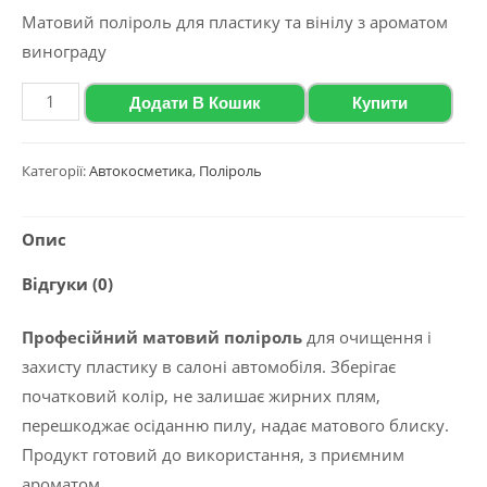
Матовий поліроль для пластику та вінілу з ароматом
винограду
Матовий
Додати В Кошик
Купити
поліроль
для
Категорії:
Автокосметика
,
Поліроль
пластику
та
Опис
вінілу
з
Відгуки (0)
ароматом
винограду
Професійний матовий поліроль
для очищення і
Polychrom
захисту пластику в салоні автомобіля. Зберігає
2020
початковий колір, не залишає жирних плям,
"Polyrole
перешкоджає осіданню пилу, надає матового блиску.
Matte",
Продукт готовий до використання, з приємним
0,5
ароматом.