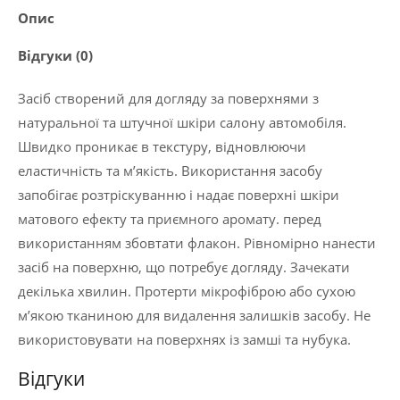
Опис
шкіри
“MATT
Відгуки (0)
LEATHER”
500
Засіб створений для догляду за поверхнями з
мл
натуральної та штучної шкіри салону автомобіля.
кількість
Швидко проникає в текстуру, відновлюючи
еластичність та м’якість. Використання засобу
запобігає розтріскуванню і надає поверхні шкіри
матового ефекту та приємного аромату. перед
використанням збовтати флакон. Рівномірно нанести
засіб на поверхню, що потребує догляду. Зачекати
декілька хвилин. Протерти мікрофіброю або сухою
мʼякою тканиною для видалення залишків засобу. Не
використовувати на поверхнях із замші та нубука.
Відгуки