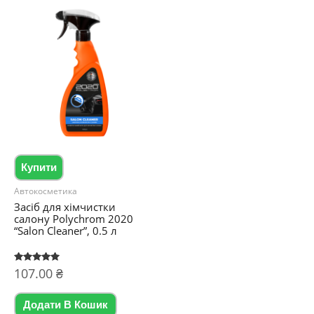
849.00 ₴
кілька
варіантів.
Параметри
можна
вибрати
на
сторінці
товару
Купити
Автокосметика
Засіб для хімчистки
салону Polychrom 2020
“Salon Cleaner”, 0.5 л
Оцінено в
107.00
₴
5.00
з 5
Додати В Кошик