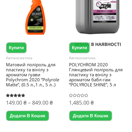
НЕМАЄ В НАЯВНОСТІ
Купити
Купити
Автокосметика
Автокосметика
Матовий поліроль для
POLYCHROM 2020
пластику та вінілу з
Глянцевий поліроль для
ароматом гуави
пластику та вінілу з
Polychrom 2020 “Polyrole
ароматом бабл-гам
Matte”, (0.5 л.,1 л., 5 л..)
“POLYROLE SHINE”, 5 л
Діапазон
Оцінено в
149.00
₴
–
849.00
₴
Оцінено
1,485.00
₴
5.00
в
цін:
з 5
0
Цей
з
від
5
Додати В Кошик
Додати В Кошик
товар
149.00 ₴
до
має