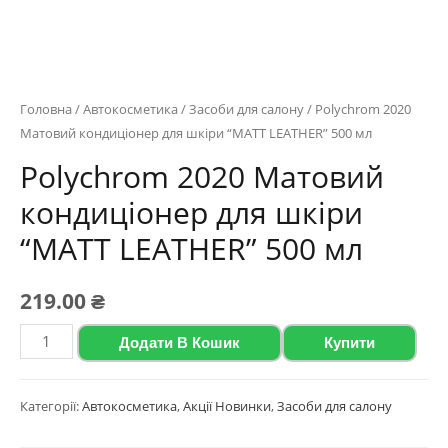
Головна
/
Автокосметика
/
Засоби для салону
/ Polychrom 2020
Матовий кондиціонер для шкіри “MATT LEATHER” 500 мл
Polychrom 2020 Матовий
кондиціонер для шкіри
“MATT LEATHER” 500 мл
219.00
₴
Polychrom
Додати В Кошик
Купити
2020
Матовий
Категорії:
Автокосметика
,
Акції Новинки
,
Засоби для салону
кондиціонер
для