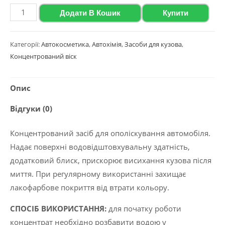
Віск
Додати В Кошик
Купити
з
ароматом
Категорії:
Автокосметика
,
Автохімія
,
Засоби для кузова
,
дині
Концентрований віск
Polychrom
2020
Опис
"Melon
Wax",
Відгуки (0)
5
л
Концентрований засіб для ополіскування автомобіля.
кількість
Надає поверхні водовідштовхувальну здатність,
додатковий блиск, прискорює висихання кузова після
миття. При регулярному використанні захищає
лакофарбове покриття від втрати кольору.
СПОСІБ ВИКОРИСТАННЯ:
для початку роботи
концентрат необхідно розбавити водою у