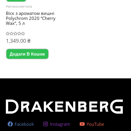
Автокосметика
Віск з ароматом вишні
Polychrom 2020 “Cherry
Wax”, 5 л
Оцінено
1,349.00
₴
в
0
з
5
Додати В Кошик
Facebook
Instagram
YouTube