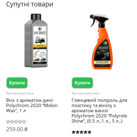
Супутні товари
Купити
Купити
Автокосметика
Автокосметика
Віск з ароматом дині
Глянцевий поліроль для
Polychrom 2020 “Melon
пластику та вінілу з
Wax”, 1 л
ароматом ванілі
Polychrom 2020 “Polyrole
Shine”, (0.5 л.,1 л., 5 л..)
Оцінено
259.00
₴
в
0