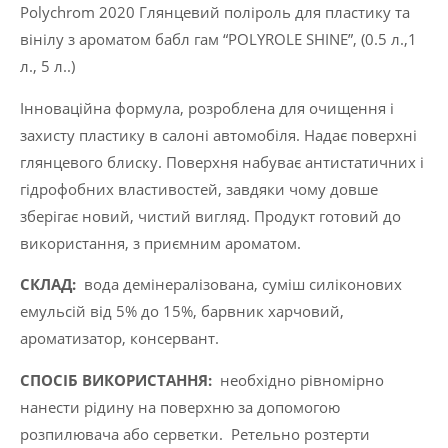
Polychrom 2020 Глянцевий поліроль для пластику та
2020
вінілу з ароматом бабл гам “POLYROLE SHINE”, (0.5 л.,1
"Polyrole
л., 5 л..)
Shine",
(0.5
Інноваційна формула, розроблена для очищення і
л.,1
захисту пластику в салоні автомобіля. Надає поверхні
л.,
глянцевого блиску. Поверхня набуває антистатичних і
5
гідрофобних властивостей, завдяки чому довше
л..)
зберігає новий, чистий вигляд. Продукт готовий до
кількість
використання, з приємним ароматом.
CКЛАД:
вода демінералізована, суміш силіконових
емульсій від 5% до 15%, барвник харчовий,
ароматизатор, консервант.
СПОСІБ ВИКОРИСТАННЯ:
необхідно рівномірно
нанести рідину на поверхню за допомогою
розпилювача або серветки. Ретельно розтерти