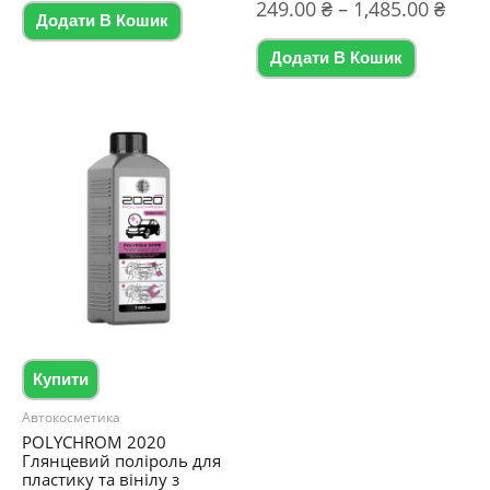
Діап
Оцінено в
249.00
₴
–
1,485.00
₴
з
5.00
5
Додати В Кошик
цін:
з 5
Цей
від
Додати В Кошик
товар
249.
до
має
1,485
кілька
варіантів
Парамет
можна
вибрати
на
сторінці
товару
Купити
Автокосметика
POLYCHROM 2020
Глянцевий поліроль для
пластику та вінілу з