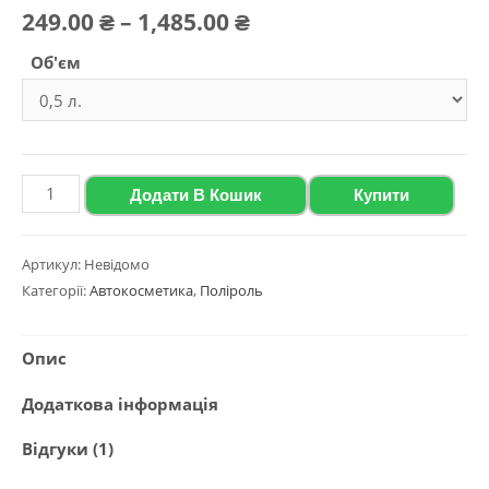
Рейтинг
1
Діапазон
249.00
₴
–
1,485.00
₴
5.00
з 5 на
основі
опитування
цін:
Об'єм
покупця
від
249.00 ₴
до
Глянцевий
Додати В Кошик
Купити
поліроль
1,485.00 ₴
для
Артикул:
Невідомо
пластику
Категорії:
Автокосметика
,
Поліроль
та
вінілу
Опис
з
ароматом
Додаткова інформація
бабл
Відгуки (1)
гам
Polychrom