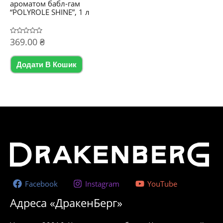
ароматом бабл-гам
“POLYROLE SHINE”, 1 л
Оцінено
369.00
₴
в
0
з
5
Додати В Кошик
Facebook
Instagram
YouTube
Адреса «ДракенБерг»