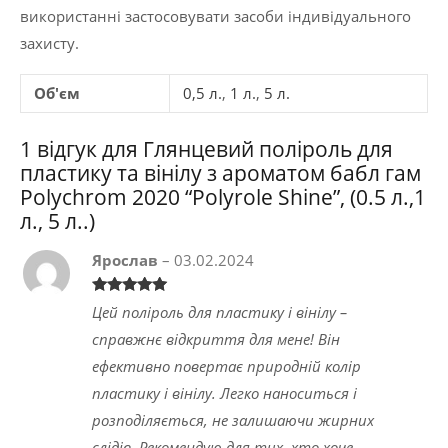
використанні застосовувати засоби індивідуального
захисту.
Об'єм
0,5 л.
,
1 л.
,
5 л.
1 відгук для
Глянцевий поліроль для
пластику та вінілу з ароматом бабл гам
Polychrom 2020 “Polyrole Shine”, (0.5 л.,1
л., 5 л..)
Ярослав
–
03.02.2024
Оцінено в
5
Цей поліроль для пластику і вінілу –
з 5
справжнє відкриття для мене! Він
ефективно повертає природній колір
пластику і вінілу. Легко наноситься і
розподіляється, не залишаючи жирних
слідів. Рекомендую для тих, хто хоче