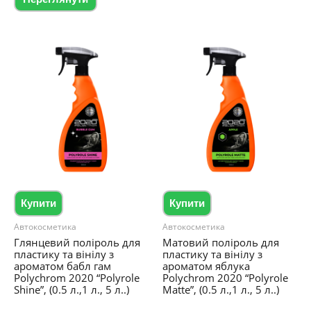
до
має
товар
139.00 ₴
759.00
кілька
до
має
варіантів.
719.00 ₴
кілька
Параметри
варіантів.
можна
Параметри
вибрати
можна
на
вибрати
сторінці
на
товару
сторінці
товару
Купити
Купити
Автокосметика
Автокосметика
Глянцевий поліроль для
Матовий поліроль для
пластику та вінілу з
пластику та вінілу з
ароматом бабл гам
ароматом яблука
Polychrom 2020 “Polyrole
Polychrom 2020 “Polyrole
Shine”, (0.5 л.,1 л., 5 л..)
Matte”, (0.5 л.,1 л., 5 л..)