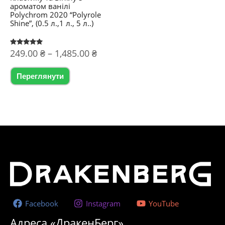
ароматом ванілі
Polychrom 2020 “Polyrole
Shine”, (0.5 л.,1 л., 5 л..)
Діапазон
Оцінено в
249.00
₴
–
1,485.00
₴
5.00
цін:
з 5
Цей
від
Переглянути
товар
249.00 ₴
до
має
1,485.00 ₴
кілька
варіантів.
Параметри
можна
вибрати
на
сторінці
Facebook
Instagram
YouTube
товару
Адреса «ДракенБерг»