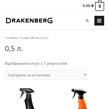
0.00
₴
0
Пошук
Main
Menu
Головна
/ Товар Об'єм / 0,5 л.
0,5 л.
Сортовано
Відображаються усі з 7 результатів
за
останнім