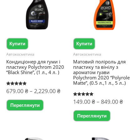
Купити
Купити
Автокосметика
Автокосметика
Кондиціонер для гуми і
Матовий поліроль для
пластику Polychrom 2020
пластику та вінілу з
“Black Shine”, (1 л., 4 л. )
ароматом гуави
Polychrom 2020 “Polyrole
Matte”, (0.5 л.,1 л., 5 л..)
Діапазон
Оцінено в
679.00
₴
–
2,229.00
₴
5.00
цін:
з 5
Діапа
Цей
Оцінено в
149.00
₴
–
849.00
₴
від
5.00
Переглянути
цін:
з 5
товар
679.00 ₴
Цей
від
Переглянути
до
має
товар
149.00
2,229.00 ₴
кілька
до
має
варіантів.
849.00
кілька