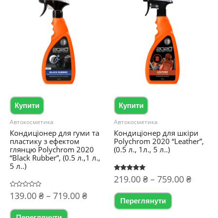
Параметри
варіантів.
можна
Параметри
вибрати
можна
на
вибрати
сторінці
на
товару
сторінці
товару
Купити
Купити
Автокосметика
Автокосметика
Кондиціонер для гуми та
Кондиціонер для шкіри
пластику з ефектом
Polychrom 2020 “Leather”,
глянцю Polychrom 2020
(0.5 л., 1л., 5 л..)
“Black Rubber”, (0.5 л.,1 л.,
5 л..)
Діапа
Оцінено в
219.00
₴
–
759.00
₴
5.00
цін:
з 5
Діапазон
Цей
Оцінено
139.00
₴
–
719.00
₴
від
в
Переглянути
цін:
0
товар
219.00
Цей
з
від
5
Переглянути