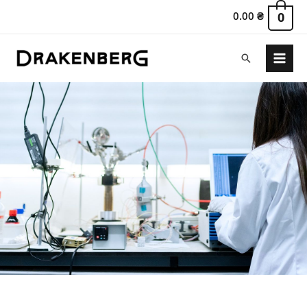
0.00
₴
0