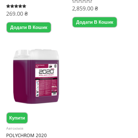
Оцінено
2,859.00
₴
в
Оцінено в
269.00
₴
0
5.00
з
з 5
5
Додати В Кошик
Додати В Кошик
Купити
Автохімія
POLYCHROM 2020