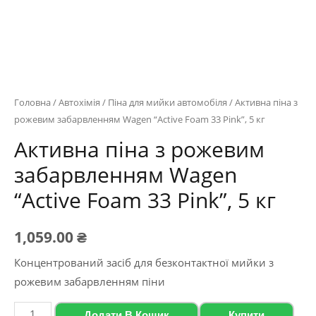
Головна
/
Автохімія
/
Піна для мийки автомобіля
/ Активна піна з
рожевим забарвленням Wagen “Active Foam 33 Pink”, 5 кг
Активна піна з рожевим
забарвленням Wagen
“Active Foam 33 Pink”, 5 кг
1,059.00
₴
Концентрований засіб для безконтактної мийки з
рожевим забарвленням піни
Активна
Додати В Кошик
Купити