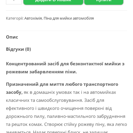
піна
з
Категорії:
Автохімія
,
Піна для мийки автомобіля
рожевим
забарвленням
Опис
Wagen
"Active
Відгуки (0)
Foam
33
Концентрований засіб для безконтактної мийки з
Pink",
рожевим забарвленням піни.
5
Призначений для миття любого транспортного
кг
засобу,
як в домашніх умовах так і на автомийках
кількість
класичних та самообслуговування. Засіб для
ефективного і швидкого очищення поверхні від
дорожнього пилу, паливно-мастильного забруднення
та решток комах. Створює стійку рожеву піну, яка легко
змивається. Надає поверхні блиск, не залишає