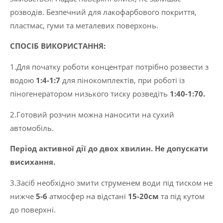
розводів. Безпечний для лакофарбового покриття,
пластмас, гуми та металевих поверхонь.
СПОСІБ ВИКОРИСТАННЯ:
1.Для початку роботи концентрат потрібно розвести з
водою
1:4-1:7
для пінокомплектів, при роботі із
піногенератором низького тиску розведіть
1:40-1:70.
2.Готовий розчин можна наносити на сухий
автомобіль.
Період активної дії до двох хвилин. Не допускати
висихання.
3.Засіб необхідно змити струменем води під тиском не
нижче
5-6
атмосфер на відстані
15-20см
та під кутом
до поверхні.