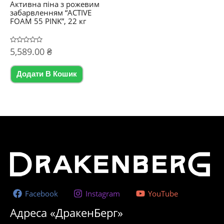
Активна піна з рожевим
забарвленням “ACTIVE
FOAM 55 PINK”, 22 кг
Оцінено
5,589.00
₴
в
0
з
5
Додати В Кошик
Facebook
Instagram
YouTube
Адреса «ДракенБерг»