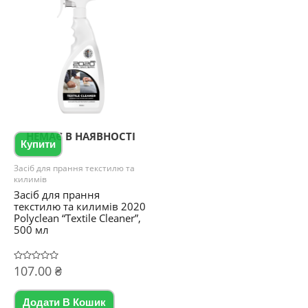
НЕМАЄ В НАЯВНОСТІ
Купити
Засіб для прання текстилю та
килимів
Засіб для прання
текстилю та килимів 2020
Polyclean “Textile Cleaner”,
500 мл
Оцінено
107.00
₴
в
0
з
5
Додати В Кошик