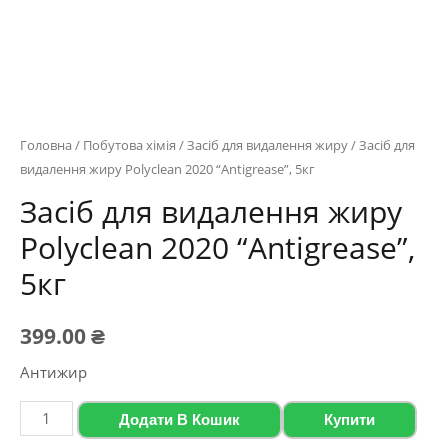
Головна
/
Побутова хімія
/
Засіб для видалення жиру
/ Засіб для
видалення жиру Polyclean 2020 “Antigrease”, 5кг
Засіб для видалення жиру
Polyclean 2020 “Antigrease”,
5кг
399.00
₴
Антижир
Засіб
Додати В Кошик
Купити
для