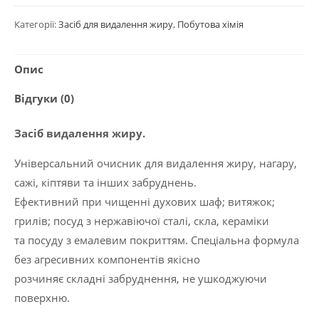
видалення
Категорії:
Засіб для видалення жиру
,
Побутова хімія
жиру
Polyclean
Опис
2020
“Antigrease”,
Відгуки (0)
5кг
кількість
Засіб видалення жиру.
Універсальний очисник для видалення жиру, нагару,
сажі, кіптяви та інших забруднень.
Ефективний при чищенні духових шаф; витяжок;
грилів; посуд з нержавіючої сталі, скла, кераміки
та посуду з емалевим покриттям. Спеціальна формула
без агресивних компонентів якісно
розчиняє складні забруднення, не ушкоджуючи
поверхню.