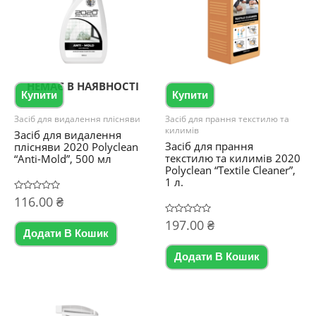
НЕМАЄ В НАЯВНОСТІ
Купити
Купити
Засіб для видалення плісняви
Засіб для прання текстилю та
килимів
Засіб для видалення
Засіб для прання
плісняви 2020 Polyclean
текстилю та килимів 2020
“Anti-Mold”, 500 мл
Polyclean “Textile Cleaner”,
1 л.
Оцінено
116.00
₴
в
0
Оцінено
197.00
₴
з
в
5
Додати В Кошик
0
з
5
Додати В Кошик