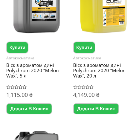
Купити
Купити
Автокосметика
Автокосметика
Віск з ароматом дині
Віск з ароматом дині
Polychrom 2020 “Melon
Polychrom 2020 “Melon
Wax”, 5 л
Wax”, 20 л
Оцінено
1,115.00
₴
Оцінено
4,149.00
₴
в
в
0
0
з
з
5
5
Додати В Кошик
Додати В Кошик