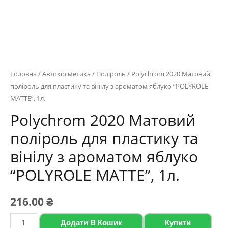
Головна
/
Автокосметика
/
Поліроль
/ Polychrom 2020 Матовий
поліроль для пластику та вінілу з ароматом яблуко “POLYROLE
MATTE”, 1л.
Polychrom 2020 Матовий
поліроль для пластику та
вінілу з ароматом яблуко
“POLYROLE MATTE”, 1л.
216.00
₴
Polychrom
Додати В Кошик
Купити