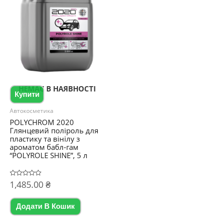
НЕМАЄ В НАЯВНОСТІ
Купити
Автокосметика
POLYCHROM 2020
Глянцевий поліроль для
пластику та вінілу з
ароматом бабл-гам
“POLYROLE SHINE”, 5 л
Оцінено
1,485.00
₴
в
0
з
5
Додати В Кошик