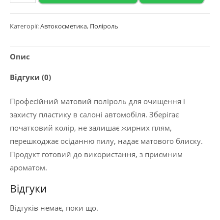
2020
Матовий
Категорії:
Автокосметика
,
Поліроль
поліроль
для
Опис
пластику
та
Відгуки (0)
вінілу
з
Професійний матовий поліроль для очищення і
ароматом
захисту пластику в салоні автомобіля. Зберігає
яблуко
початковий колір, не залишає жирних плям,
"POLYROLE
перешкоджає осіданню пилу, надає матового блиску.
MATTE",
Продукт готовий до використання, з приємним
1л.
ароматом.
кількість
Відгуки
Відгуків немає, поки що.