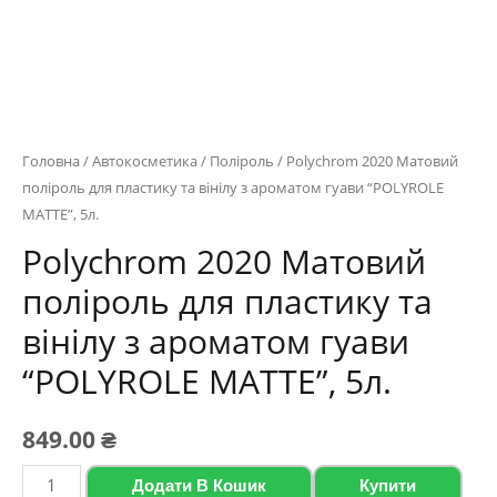
Головна
/
Автокосметика
/
Поліроль
/ Polychrom 2020 Матовий
поліроль для пластику та вінілу з ароматом гуави “POLYROLE
MATTE”, 5л.
Polychrom 2020 Матовий
поліроль для пластику та
вінілу з ароматом гуави
“POLYROLE MATTE”, 5л.
849.00
₴
Polychrom
Додати В Кошик
Купити