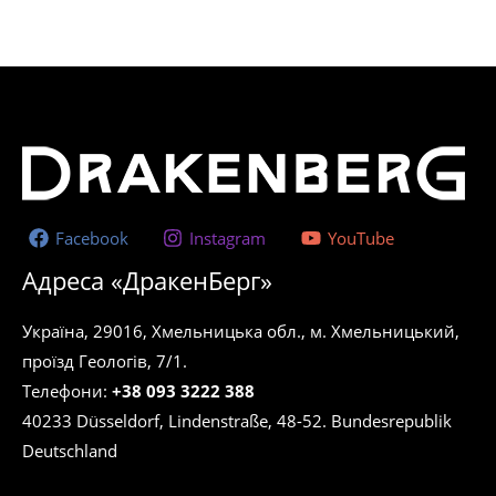
до
має
2,229.00 ₴
кілька
варіантів.
Параметри
можна
вибрати
на
сторінці
Facebook
Instagram
YouTube
товару
Адреса «ДракенБерг»
Україна, 29016, Хмельницька обл., м. Хмельницький,
проїзд Геологів, 7/1.
Телефони:
+38 093 3222 388
40233 Düsseldorf, Lindenstraße, 48-52. Bundesrepublik
Deutschland