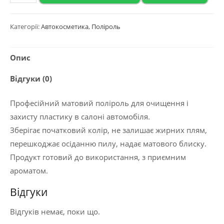
2020
Матовий
Категорії:
Автокосметика
,
Поліроль
поліроль
для
Опис
пластику
та
Відгуки (0)
вінілу
з
Професійний матовий поліроль для очищення і
ароматом
захисту пластику в салоні автомобіля.
гуави
Зберігає початковий колір, не залишає жирних плям,
"POLYROLE
перешкоджає осіданню пилу, надає матового блиску.
MATTE",
Продукт готовий до використання, з приємним
5л.
ароматом.
кількість
Відгуки
Відгуків немає, поки що.