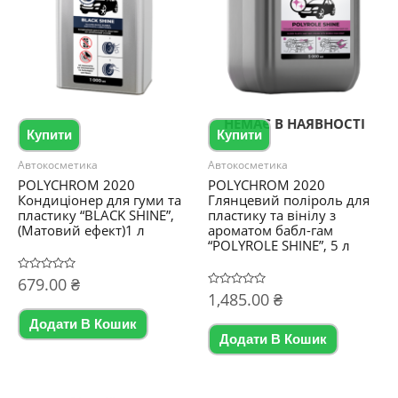
НЕМАЄ В НАЯВНОСТІ
Купити
Купити
Автокосметика
Автокосметика
POLYCHROM 2020
POLYCHROM 2020
Кондиціонер для гуми та
Глянцевий поліроль для
пластику “BLACK SHINE”,
пластику та вінілу з
(Матовий ефект)1 л
ароматом бабл-гам
“POLYROLE SHINE”, 5 л
Оцінено
679.00
₴
в
Оцінено
1,485.00
₴
0
в
з
0
5
Додати В Кошик
з
5
Додати В Кошик