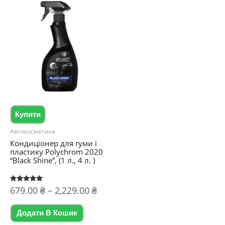
Купити
Автокосметика
Кондиціонер для гуми і
пластику Polychrom 2020
“Black Shine”, (1 л., 4 л. )
Діапазон
Оцінено в
679.00
₴
–
2,229.00
₴
5.00
цін:
з 5
Цей
від
Додати В Кошик
товар
679.00 ₴