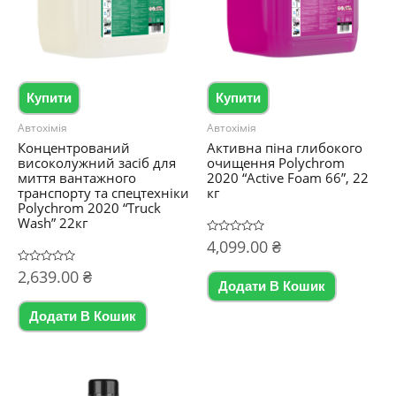
Купити
Купити
Автохімія
Автохімія
Концентрований
Активна піна глибокого
високолужний засіб для
очищення Polychrom
миття вантажного
2020 “Active Foam 66”, 22
транспорту та спецтехніки
кг
Polychrom 2020 “Truck
Wash” 22кг
Оцінено
4,099.00
₴
в
0
Оцінено
2,639.00
₴
з
в
5
Додати В Кошик
0
з
5
Додати В Кошик