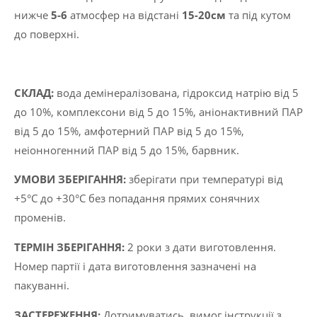
нижче
5-6
атмосфер на відстані
15-20см
та під кутом
до поверхні.
CКЛАД:
вода демінералізована, гідроксид натрію від 5
до 10%, комплексони від 5 до 15%, аніонактивний ПАР
від 5 до 15%, амфотерний ПАР від 5 до 15%,
неіонногенний ПАР від 5 до 15%, барвник.
УМОВИ ЗБЕРІГАННЯ:
зберігати при температурі від
+5°C до +30°C без попадання прямих сонячних
променів.
ТЕРМІН ЗБЕРІГАННЯ:
2 роки з дати виготовлення.
Номер партії і дата виготовлення зазначені на
пакуванні.
ЗАСТЕРЕЖЕННЯ:
Дотримуватись вимог інструкції з