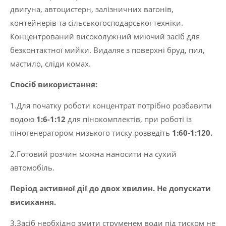
двигуна, автоцистерн, залізничних вагонів,
22кг
контейнерів та сільськогосподарської техніки.
(Нова
Концентрований високолужний миючий засіб для
формула)
безконтактної мийки. Видаляє з поверхні бруд, пил,
кількість
мастило, сліди комах.
Спосіб використання:
1.Для початку роботи концентрат потрібно розбавити
водою
1:6-1:12
для пінокомплектів, при роботі із
піногенератором низького тиску розведіть
1:60-1:120.
2.Готовий розчин можна наносити на сухий
автомобіль.
Період активної дії до двох хвилин. Не допускати
висихання.
3.Засіб необхідно змити струменем води під тиском не