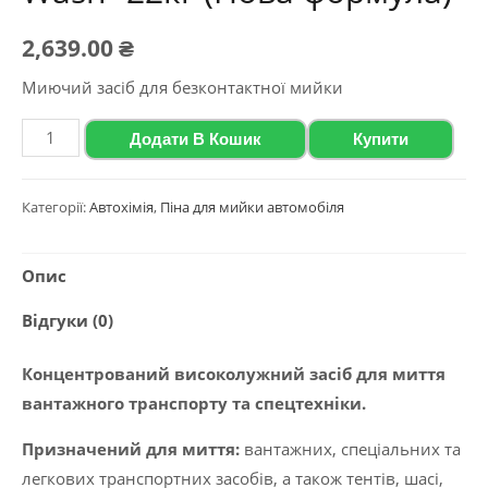
2,639.00
₴
Миючий засіб для безконтактної мийки
Концентрований
Додати В Кошик
Купити
високолужний
засіб
Категорії:
Автохімія
,
Піна для мийки автомобіля
для
миття
Опис
вантажного
транспорту
Відгуки (0)
та
спецтехніки
Концентрований високолужний засіб для миття
Polychrom
вантажного транспорту та спецтехніки.
2020
Призначений для миття:
вантажних, спеціальних та
"Truck
легкових транспортних засобів, а також тентів, шасі,
Wash"