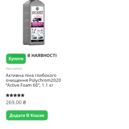
НЕМАЄ В НАЯВНОСТІ
Купити
Автохімія
Активна піна глибокого
очищення Polychrom2020
“Active Foam 66”, 1.1 кг
Оцінено в
269.00
₴
5.00
з 5
Додати В Кошик