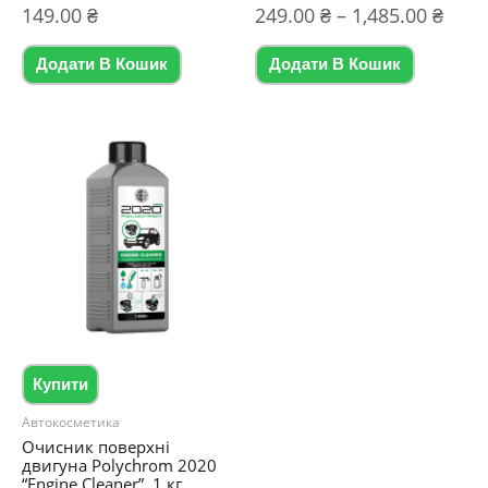
Діап
Оцінено
149.00
₴
Оцінено в
249.00
₴
–
1,485.00
₴
в
5.00
цін:
0
з 5
Цей
з
від
5
Додати В Кошик
Додати В Кошик
товар
249.
до
має
1,485
кілька
варіантів
Парамет
можна
вибрати
на
сторінці
товару
Купити
Автокосметика
Очисник поверхні
двигуна Polychrom 2020
“Engine Cleaner”, 1 кг