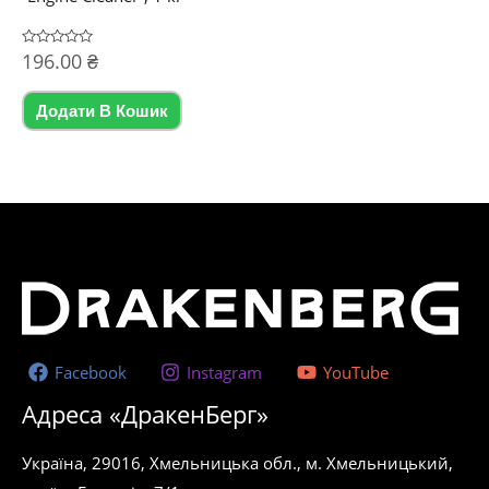
Оцінено
196.00
₴
в
0
з
5
Додати В Кошик
Facebook
Instagram
YouTube
Адреса «ДракенБерг»
Україна, 29016, Хмельницька обл., м. Хмельницький,