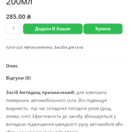
200мл
285.00
₴
Антидощ
Додати В Кошик
Купити
гідрофобний
засіб
Категорії:
Автокосметика
,
Засоби для скла
2020
polychrom
Опис
"Antirain"
200мл
Відгуки (0)
кількість
Засіб Антидощ призначений:
для зовнішніх
поверхонь автомобільного скла. Він підвищує
видимість під час складних погодніх умов (дощ,
злива, сніг). Ефективність дії засобу збільшується у
випадках підвищення швидкості руху автомобіля або