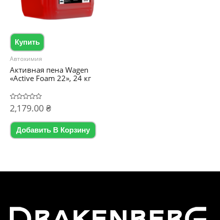
Купить
Автохимия
Активная пена Wagen
«Active Foam 22», 24 кг
Оценка
2,179.00
₴
0
из
5
Добавить В Корзину