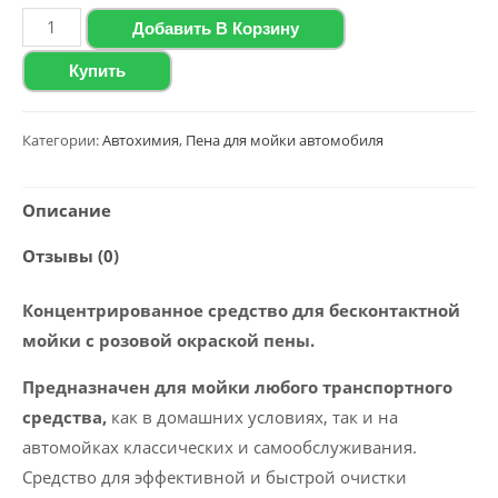
Количество
Добавить В Корзину
товара
Купить
Активная
пена
з
Категории:
Автохимия
,
Пена для мойки автомобиля
розовой
окраской
Описание
Wagen
Отзывы (0)
"Active
Foam
Концентрированное средство для бесконтактной
33
мойки с розовой окраской пены.
Pink",
22
Предназначен для мойки любого транспортного
кг
средства,
как в домашних условиях, так и на
автомойках классических и самообслуживания.
Средство для эффективной и быстрой очистки