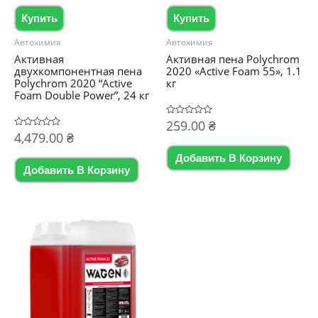
Купить
Купить
Автохимия
Автохимия
Активная
Активная пена Polychrom
двухкомпонентная пена
2020 «Active Foam 55», 1.1
Polychrom 2020 “Active
кг
Foam Double Power”, 24 кг
Оценка
259.00
₴
0
Оценка
4,479.00
₴
из
0
5
из
Добавить В Корзину
5
Добавить В Корзину