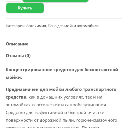
товара
Купить
Активная
пена
Wagen
Категории:
Автохимия
,
Пена для мойки автомобиля
"Active
Foam
Описание
33",
Отзывы (0)
5
кг
Концентрированное средство для бесконтактной
мойки.
Предназначен для мойки любого транспортного
средства
, как в домашних условиях, так и на
автомойках классических и самообслуживания.
Средство для эффективной и быстрой очистки
поверхности от дорожной пыли, горюче-смазочного
загрязнения и остатков насекомых. Придает