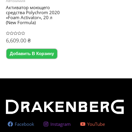
Автохимия
Активатор моющего
средства Polychrom 2020
«Foam Activator», 20 л
(New Formula)
Оценка
6,609.00
₴
0
из
5
Добавить В Корзину
Facebook
Instagram
YouTube