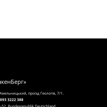
акенБерг»
 Хмельницький, проїзд Геологів, 7/1.
 093 3222 388
8-52. Bundesrepublik Deutschland