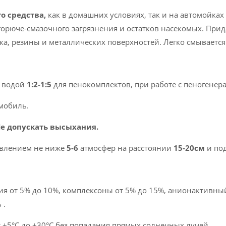
о средства,
как в домашних условиях, так и на автомойка
орюче-смазочного загрязнения и остатков насекомых. Прида
ка, резины и металлических поверхностей. Легко смывается
с водой
1:2-1:5
для пенокомплектов, при работе с пеногенер
мобиль.
Не допускать высыхания.
авлением не ниже
5-6
атмосфер на расстоянии
15-20см
и под
я от 5% до 10%, комплексоны от 5% до 15%, анионактивны
 .
 +5°C до +30°C без попадания прямых солнечных лучей.