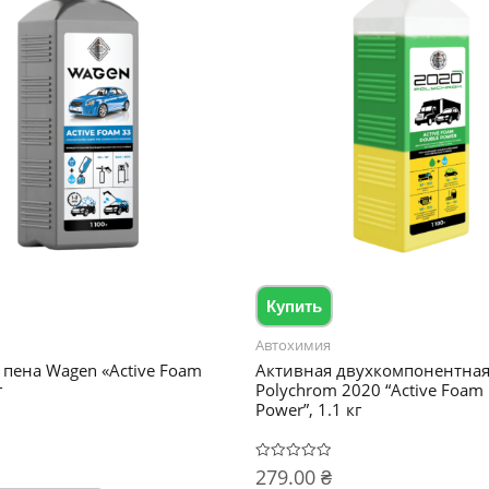
Купить
Автохимия
 пена Wagen «Active Foam
Активная двухкомпонентная
г
Polychrom 2020 “Active Foam
Power”, 1.1 кг
279.00
₴
Оценка
0