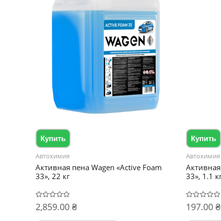
Купить
Купить
Автохимия
Автохимия
Активная пена Wagen «Active Foam
Активная
33», 22 кг
33», 1.1 к
2,859.00
₴
197.00
₴
Оценка
Оценка
0
0
из
из