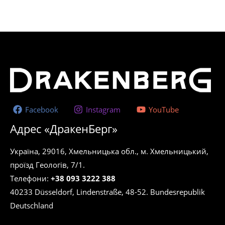
5,589.00 ₴
имеет
несколько
вариаций.
Опции
можно
выбрать
на
странице
Facebook
Instagram
YouTube
товара.
Адрес «ДракенБерг»
Україна, 29016, Хмельницька обл., м. Хмельницький,
проїзд Геологів, 7/1.
Телефони:
+38 093 3222 388
40233 Düsseldorf, Lindenstraße, 48-52. Bundesrepublik
Deutschland