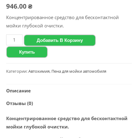
946.00
₴
Концентрированное средство для бесконтактной
мойки глубокой очистки.
Количество
Добавить В Корзину
товара
Купить
Концентрированное
средство
для
Категории:
Автохимия
,
Пена для мойки автомобиля
бесконтактной
мойки
Описание
глубокой
Отзывы (0)
очистки
Polychrom
Концентрированное средство для бесконтактной
2020
мойки глубокой очистки.
"Active
Foam