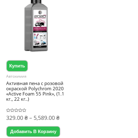
Купить
Автохимия
Активная пена с розовой
окраской Polychrom 2020
«Active Foam 55 Pink», (1.1
кг., 22 кг..)
Диапазон
Оценка
329.00
₴
–
5,589.00
₴
0
цен:
из
Этот
5
329.00 ₴
Добавить В Корзину
товар
–