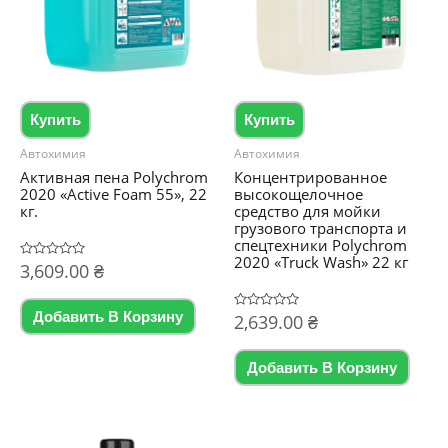
Купить
Купить
Автохимия
Автохимия
Активная пена Polychrom
Концентрированное
2020 «Active Foam 55», 22
высокощелочное
кг.
средство для мойки
грузового транспорта и
спецтехники Polychrom
2020 «Truck Wash» ​​22 кг
Оценка
3,609.00
₴
0
из
5
Добавить В Корзину
Оценка
2,639.00
₴
0
из
5
Добавить В Корзину