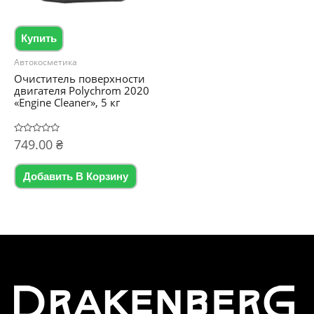
товар
товара.
Купить
Автокосметика
Очиститель поверхности
двигателя Polychrom 2020
«Engine Cleaner», 5 кг
Оценка
749.00
₴
0
из
5
Добавить В Корзину