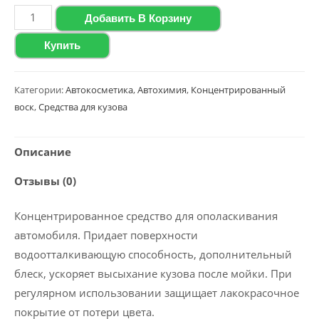
Количество
Добавить В Корзину
товара
Купить
Воск
с
ароматом
Категории:
Автокосметика
,
Автохимия
,
Концентрированный
воск
,
Средства для кузова
дыни
Polychrom
2020
Описание
"Melon
Отзывы (0)
Wax",
20
Концентрированное средство для ополаскивания
л
автомобиля. Придает поверхности
водоотталкивающую способность, дополнительный
блеск, ускоряет высыхание кузова после мойки. При
регулярном использовании защищает лакокрасочное
покрытие от потери цвета.