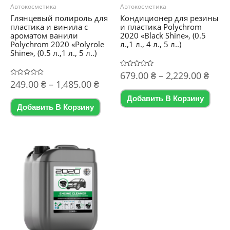
Автокосметика
Автокосметика
Глянцевый полироль для
Кондиционер для резины
пластика и винила с
и пластика Polychrom
ароматом ванили
2020 «Black Shine», (0.5
Polychrom 2020 «Polyrole
л.,1 л., 4 л., 5 л..)
Shine», (0.5 л.,1 л., 5 л..)
Диа
Оценка
679.00
₴
–
2,229.00
₴
0
Диапазон
Оценка
249.00
₴
–
1,485.00
₴
цен:
из
0
Этот
5
цен:
из
679.
Добавить В Корзину
Этот
5
249.00 ₴
това
–
Добавить В Корзину
товар
–
2,229
имее
1,485.00 ₴
имеет
неск
несколько
вари
вариаций.
Опц
Опции
мож
можно
выбр
выбрать
на
на
стра
странице