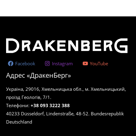
1,485.00 ₴
имеет
несколько
вариаций.
Опции
можно
выбрать
на
странице
Facebook
Instagram
YouTube
товара.
Адрес «ДракенБерг»
Україна, 29016, Хмельницька обл., м. Хмельницький,
проїзд Геологів, 7/1.
Телефони:
+38 093 3222 388
40233 Düsseldorf, Lindenstraße, 48-52. Bundesrepublik
Deutschland