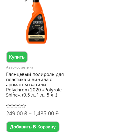
Купить
Автокосметика
Глянцевый полироль для
пластика и винила с
ароматом ванили
Polychrom 2020 «Polyrole
Shine», (0.5 л.,1 л., 5 л..)
Диапазон
Оценка
249.00
₴
–
1,485.00
₴
0
цен:
из
Этот
5
249.00 ₴
Добавить В Корзину
товар
–