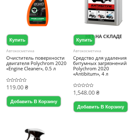
НЕТ НА СКЛАДЕ
Купить
Купить
Автокосметика
Автокосметика
Очиститель поверхности
Средство для удаления
двигателя Polychrom 2020
битумных загрязнений
«Engine Cleaner», 0.5 л
Polychrom 2020
«Antibitum», 4 л
Оценка
119.00
₴
0
Оценка
1,548.00
₴
из
0
5
из
Добавить В Корзину
5
Добавить В Корзину