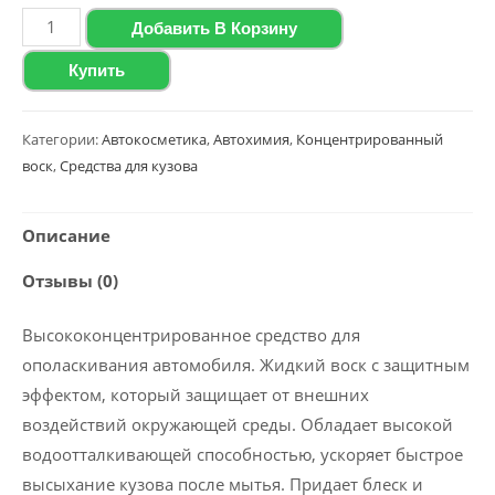
Количество
Добавить В Корзину
товара
Купить
Воск
с
ароматом
Категории:
Автокосметика
,
Автохимия
,
Концентрированный
воск
,
Средства для кузова
вишни
Polychrom
2020
Описание
"Cherry
Отзывы (0)
Wax",
5
Высококонцентрированное средство для
л
ополаскивания автомобиля. Жидкий воск с защитным
эффектом, который защищает от внешних
воздействий окружающей среды. Обладает высокой
водоотталкивающей способностью, ускоряет быстрое
высыхание кузова после мытья. Придает блеск и