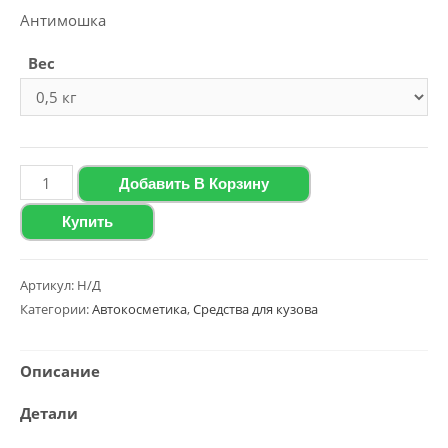
цен:
Антимошка
106.00 ₴
Вес
–
568.00 ₴
Количество
Добавить В Корзину
товара
Купить
Средство
для
удаления
Артикул:
Н/Д
Категории:
Автокосметика
,
Средства для кузова
следов
насекомых
Polychrom
Описание
2020
Детали
"Mosquitos
Cleaner",