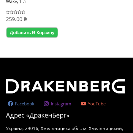
Wax», 1 л
Оценка
259.00
₴
0
из
5
Добавить В Корзину
Facebook
Instagram
YouTube
Адрес «ДракенБерг»
Україна, 29016, Хмельницька обл., м. Хмельницький,