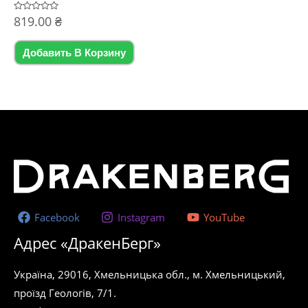
Оценка
819.00
₴
0
из
5
Добавить В Корзину
Facebook
Instagram
YouTube
Адрес «ДракенБерг»
Україна, 29016, Хмельницька обл., м. Хмельницький,
проїзд Геологів, 7/1.