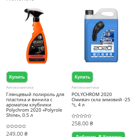
Купить
Купить
Автокосметика
Автокосметика
Глянцевый полироль для
POLYCHROM 2020
пластика и винила с
Омивач скла зимовий -25
ароматом клубники
°c, 4 л
Polychrom 2020 «Polyrole
Shine», 0.5 л
Оценка
258.00
₴
0
из
Оценка
249.00
₴
5
0