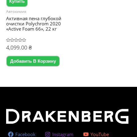
Купить
Автохимия
Активная пена глубокой
очистки Polychrom 2020
«Active Foam 66», 22 кг
Оценка
4,099.00
₴
0
из
5
Добавить В Корзину
Facebook
Instagram
YouTube