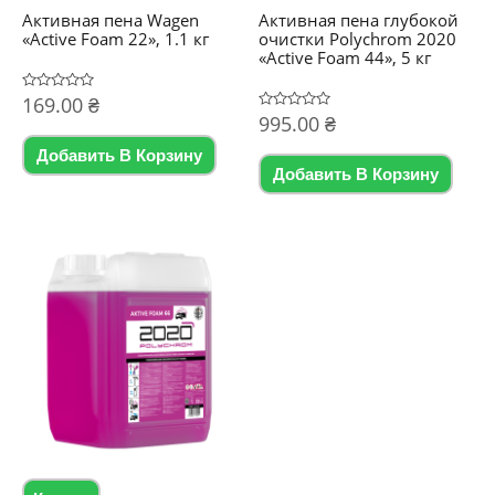
Активная пена Wagen
Активная пена глубокой
«Active Foam 22», 1.1 кг
очистки Polychrom 2020
«Active Foam 44», 5 кг
Оценка
169.00
₴
0
Оценка
995.00
₴
из
0
5
из
Добавить В Корзину
5
Добавить В Корзину