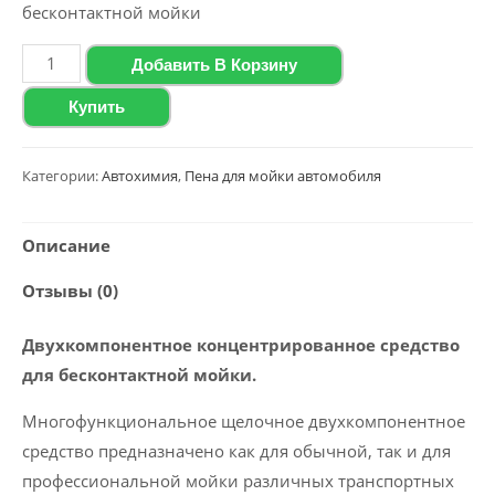
бесконтактной мойки
Количество
Добавить В Корзину
товара
Купить
Активная
двухкомпонентная
пена
Категории:
Автохимия
,
Пена для мойки автомобиля
Polychrom
2020
Описание
“Active
Отзывы (0)
Foam
Double
Двухкомпонентное концентрированное средство
Power”,
для бесконтактной мойки.
1.1
кг
Многофункциональное щелочное двухкомпонентное
средство предназначено как для обычной, так и для
профессиональной мойки различных транспортных