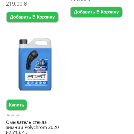
0
Оценка
219.00
₴
из
0
5
из
Добавить В Корзину
5
Добавить В Корзину
Купить
Зимние
Омыватель стекла
зимний Polychrom 2020
(-25°C), 4 л