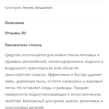
стекла
летний
Категории:
Летние
,
Омыватели
с
ароматом
Описание
океанской
Отзывы (0)
свежести,
Wagen
Омыватель стекла.
4.2л
Средство используется для мойки стекла легковых и
грузовых автомобилей, железнодорожного, водного и
воздушного транспорта во всех областях
транспортной отрасли. Эффективно и быстро удаляет
грязь, дорожную пыль, остатки насекомых и жировые
пятна. Не оставляет следы и разводы. Придает
поверхности водоотталкивающие и антистатические
свойства. Безопасный для хрома, краски, резиновых и
пластиковых деталей.