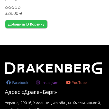
Оценка
329.00
₴
0
из
5
Добавить В Корзину
Facebook
Instagram
YouTube
Адрес «ДракенБерг»
Україна, 29016, Хмельницька обл., м. Хмельницький,