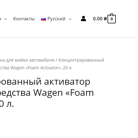
и
Контакты
Русский
0.00
₴
0
на для мойки автомобиля
/ Концентрированный
тва Wagen «Foam Activator», 20 л.
ованный активатор
едства Wagen «Foam
0 л.