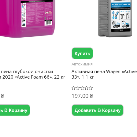
Купить
Автохимия
 пена глубокой очистки
Активная пена Wagen «Activ
 2020 «Active Foam 66», 22 кг
33», 1.1 кг
0
₴
197.00
₴
Оценка
0
из
5
ь В Корзину
Добавить В Корзину