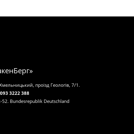
акенБерг»
 Хмельницький, проїзд Геологів, 7/1.
 093 3222 388
8-52. Bundesrepublik Deutschland