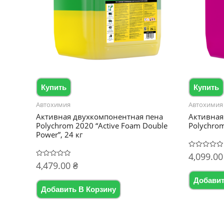
Купить
Купить
Автохимия
Автохимия
Активная двухкомпонентная пена
Активная
Polychrom 2020 “Active Foam Double
Polychrom
Power”, 24 кг
4,099.0
Оценка
0
4,479.00
₴
Оценка
из
0
5
из
Добавит
5
Добавить В Корзину